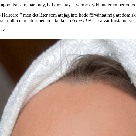
hampoo, balsam, hårspray, balsamspray + värmeskydd under en period och 
’s Haircare!” men det låter som att jag inte hade förväntat mig att dom s
jar till redan i duschen och tänker ”
oh me like!
” – så var första intryc
e
:)