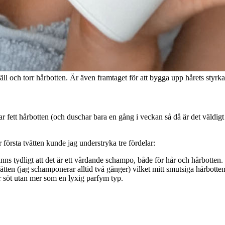
och torr hårbotten. Är även framtaget för att bygga upp hårets styrka 
r fett hårbotten (och duschar bara en gång i veckan så då är det väldig
örsta tvätten kunde jag understryka tre fördelar:
änns tydligt att det är ett vårdande schampo, både för hår och hårbotten.
tten (jag schamponerar alltid två gånger) vilket mitt smutsiga hårbotten 
er söt utan mer som en lyxig parfym typ.