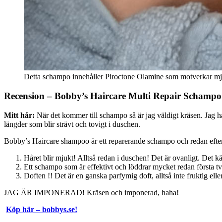
Detta schampo innehåller Piroctone Olamine som motverkar mjäll 
Recension – Bobby’s Haircare Multi Repair Schampo
Mitt hår:
När det kommer till schampo så är jag väldigt kräsen. Jag ha
längder som blir strävt och tovigt i duschen.
Bobby’s Haircare shampoo är ett reparerande schampo och redan efter f
Håret blir mjukt! Alltså redan i duschen! Det är ovanligt. Det k
Ett schampo som är effektivt och löddrar mycket redan första tvä
Doften !! Det är en ganska parfymig doft, alltså inte fruktig ell
JAG ÄR IMPONERAD! Kräsen och imponerad, haha!
Köp här – bobbys.se!