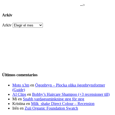
-->
Arkiv
Arkiv
Últimos comentarios
Moto x3m
en
Ögonbryn – Plocka olika ögonbrynsformer
(Guide)
AI Clips
en
Bobby’s Haircare Shampoo (+3 recensioner till)
Mi
en
Snabb vardagssminkning steg för steg
Kristina
en
Milk_shake Direct Colour – Recension
Irén
en
Zuii Organic Foundation Swatch