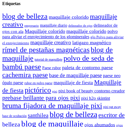
Etiquetas
blog de belleza
maquillaje
maquillaje colorido
creativo
delineador de
maquillaje diario
delineador de ojos
empresario
Maquillaje colorido
maquillaje colorido
polvo
ojos con ala
para aliviar el enrojecimiento de los glominerales
glo Polvo para aliviar
maquillaje creativo
latigazo magnético
el enrojecimiento
rímel de pestañas magnéticas
blog de
maquillaje
polvo de seda de
tutorial de maquillaje
bambú paese
paleta de contorno paese
Paese rubor
cachemira paese
base de maquillaje paese
paese neo
Maquillaje
maquillaje de fiesta
ópalo paese
rubor en polvo paese
pictórico
de fiesta
pixi book of beauty contorno creador
pixi
prebase brillante para ojos pixi
pixi h2o skintint
bruma fijadora de maquillaje pixi
pixi pat away
blog de belleza
escritor de
santhilea
base de ocultación
blog de maquillaje
belleza
ojos ahumados
ojos