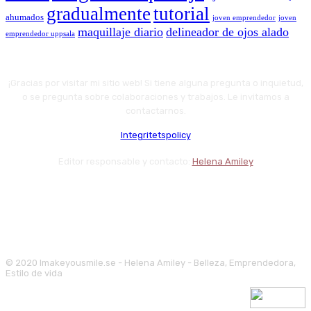
gradualmente
tutorial
ahumados
joven emprendedor
joven
maquillaje diario
delineador de ojos alado
emprendedor uppsala
¡Gracias por visitar mi sitio web! Si tiene alguna pregunta o inquietud,
o se pregunta sobre colaboraciones y trabajos. Le invitamos a
contactarnos.
Integritetspolicy
Editor responsable y contacto:
Helena Amiley
© 2020 Imakeyousmile.se - Helena Amiley - Belleza, Emprendedora,
Estilo de vida