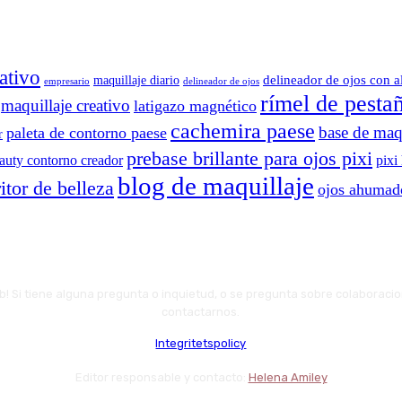
ativo
delineador de ojos con a
maquillaje diario
delineador de ojos
empresario
rímel de pesta
maquillaje creativo
latigazo magnético
cachemira paese
base de maqu
paleta de contorno paese
r
prebase brillante para ojos pixi
eauty contorno creador
pixi
blog de maquillaje
itor de belleza
ojos ahumad
web! Si tiene alguna pregunta o inquietud, o se pregunta sobre colaboraci
contactarnos.
Integritetspolicy
Editor responsable y contacto:
Helena Amiley