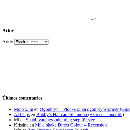
-->
Arkiv
Arkiv
Últimos comentarios
Moto x3m
en
Ögonbryn – Plocka olika ögonbrynsformer (Gui
AI Clips
en
Bobby’s Haircare Shampoo (+3 recensioner till)
Mi
en
Snabb vardagssminkning steg för steg
Kristina
en
Milk_shake Direct Colour – Recension