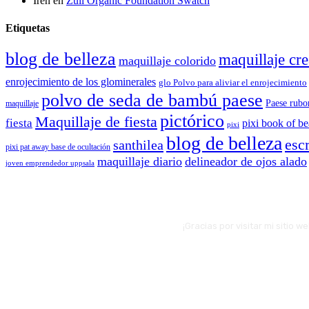
Irén
en
Zuii Organic Foundation Swatch
Etiquetas
blog de belleza
maquillaje cre
maquillaje colorido
enrojecimiento de los glominerales
glo Polvo para aliviar el enrojecimiento
polvo de seda de bambú paese
Paese rubo
maquillaje
pictórico
Maquillaje de fiesta
fiesta
pixi book of b
pixi
blog de belleza
escr
santhilea
pixi pat away base de ocultación
maquillaje diario
delineador de ojos alado
joven emprendedor uppsala
¡Gracias por visitar mi sitio 