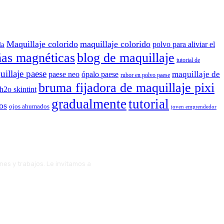
Maquillaje colorido
maquillaje colorido
polvo para aliviar el
la
ñas magnéticas
blog de maquillaje
tutorial de
illaje paese
maquillaje de
paese neo
ópalo paese
rubor en polvo paese
bruma fijadora de maquillaje pixi
 h2o skintint
gradualmente
tutorial
os
ojos ahumados
joven emprendedor
ones y trabajos. Le invitamos a