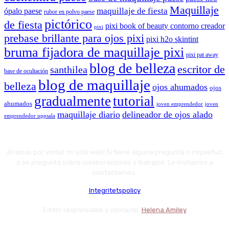
Maquillaje
maquillaje de fiesta
ópalo paese
rubor en polvo paese
pictórico
de fiesta
pixi book of beauty contorno creador
pixi
prebase brillante para ojos pixi
pixi h2o skintint
bruma fijadora de maquillaje pixi
pixi pat away
blog de belleza
escritor de
santhilea
base de ocultación
blog de maquillaje
belleza
ojos ahumados
ojos
gradualmente
tutorial
ahumados
joven emprendedor
joven
maquillaje diario
delineador de ojos alado
emprendedor uppsala
¡Gracias por visitar mi sitio web! Si tiene alguna pregunta o inquietud,
o se pregunta sobre colaboraciones y trabajos. Le invitamos a
contactarnos.
Integritetspolicy
Editor responsable y contacto:
Helena Amiley