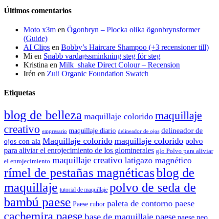
Últimos comentarios
Moto x3m
en
Ögonbryn – Plocka olika ögonbrynsformer
(Guide)
AI Clips
en
Bobby’s Haircare Shampoo (+3 recensioner till)
Mi
en
Snabb vardagssminkning steg för steg
Kristina
en
Milk_shake Direct Colour – Recension
Irén
en
Zuii Organic Foundation Swatch
Etiquetas
blog de belleza
maquillaje
maquillaje colorido
creativo
delineador de
maquillaje diario
delineador de ojos
empresario
Maquillaje colorido
maquillaje colorido
polvo
ojos con ala
para aliviar el enrojecimiento de los glominerales
glo Polvo para aliviar
maquillaje creativo
latigazo magnético
el enrojecimiento
rímel de pestañas magnéticas
blog de
maquillaje
polvo de seda de
tutorial de maquillaje
bambú paese
paleta de contorno paese
Paese rubor
cachemira paese
base de maquillaje paese
paese neo