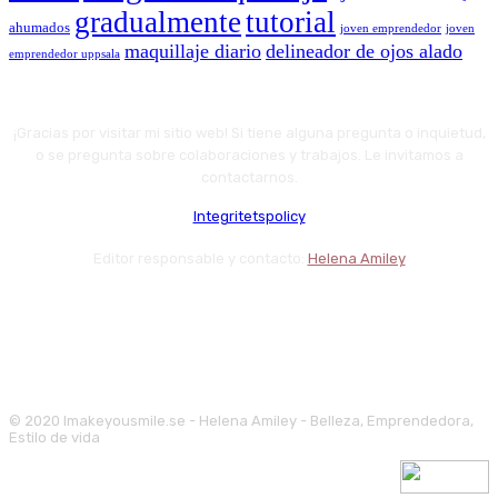
gradualmente
tutorial
ahumados
joven emprendedor
joven
maquillaje diario
delineador de ojos alado
emprendedor uppsala
¡Gracias por visitar mi sitio web! Si tiene alguna pregunta o inquietud,
o se pregunta sobre colaboraciones y trabajos. Le invitamos a
contactarnos.
Integritetspolicy
Editor responsable y contacto:
Helena Amiley
© 2020 Imakeyousmile.se - Helena Amiley - Belleza, Emprendedora,
Estilo de vida