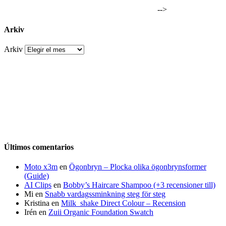
-->
Arkiv
Arkiv
Últimos comentarios
Moto x3m
en
Ögonbryn – Plocka olika ögonbrynsformer
(Guide)
AI Clips
en
Bobby’s Haircare Shampoo (+3 recensioner till)
Mi
en
Snabb vardagssminkning steg för steg
Kristina
en
Milk_shake Direct Colour – Recension
Irén
en
Zuii Organic Foundation Swatch