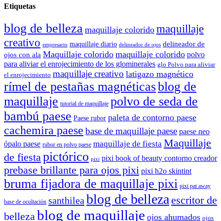
Etiquetas
blog de belleza
maquillaje
maquillaje colorido
creativo
delineador de
maquillaje diario
delineador de ojos
empresario
Maquillaje colorido
maquillaje colorido
polvo
ojos con ala
para aliviar el enrojecimiento de los glominerales
glo Polvo para aliviar
maquillaje creativo
latigazo magnético
el enrojecimiento
rímel de pestañas magnéticas
blog de
maquillaje
polvo de seda de
tutorial de maquillaje
bambú paese
paleta de contorno paese
Paese rubor
cachemira paese
base de maquillaje paese
paese neo
Maquillaje
maquillaje de fiesta
ópalo paese
rubor en polvo paese
pictórico
de fiesta
pixi book of beauty contorno creador
pixi
prebase brillante para ojos pixi
pixi h2o skintint
bruma fijadora de maquillaje pixi
pixi pat away
blog de belleza
escritor de
santhilea
base de ocultación
blog de maquillaje
belleza
ojos ahumados
ojos