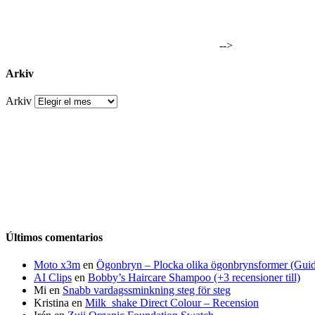
-->
Arkiv
Arkiv
Últimos comentarios
Moto x3m
en
Ögonbryn – Plocka olika ögonbrynsformer (Gui
AI Clips
en
Bobby’s Haircare Shampoo (+3 recensioner till)
Mi
en
Snabb vardagssminkning steg för steg
Kristina
en
Milk_shake Direct Colour – Recension