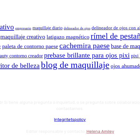
ativo
delineador de ojos con a
maquillaje diario
delineador de ojos
empresario
rímel de pesta
maquillaje creativo
latigazo magnético
cachemira paese
base de maqu
paleta de contorno paese
r
prebase brillante para ojos pixi
eauty contorno creador
pixi
blog de maquillaje
itor de belleza
ojos ahumad
web! Si tiene alguna pregunta o inquietud, o se pregunta sobre colaboraci
contactarnos.
Integritetspolicy
Editor responsable y contacto:
Helena Amiley