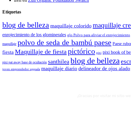
Irén
en
Zuii Organic Foundation Swatch
Etiquetas
blog de belleza
maquillaje cre
maquillaje colorido
enrojecimiento de los glominerales
glo Polvo para aliviar el enrojecimiento
polvo de seda de bambú paese
Paese rubo
maquillaje
pictórico
Maquillaje de fiesta
fiesta
pixi book of b
pixi
blog de belleza
escr
santhilea
pixi pat away base de ocultación
maquillaje diario
delineador de ojos alado
joven emprendedor uppsala
¡Gracias por visitar mi sitio 