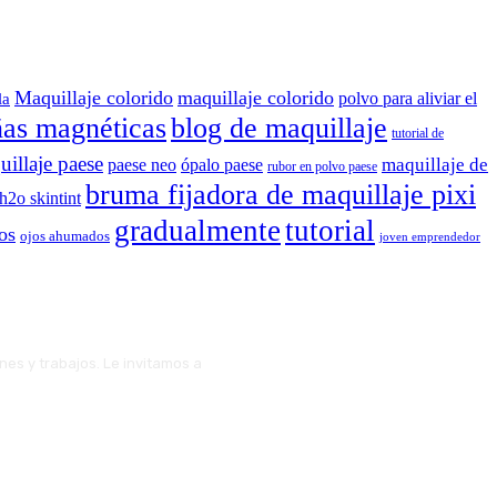
Maquillaje colorido
maquillaje colorido
polvo para aliviar el
la
ñas magnéticas
blog de maquillaje
tutorial de
illaje paese
maquillaje de
paese neo
ópalo paese
rubor en polvo paese
bruma fijadora de maquillaje pixi
 h2o skintint
gradualmente
tutorial
os
ojos ahumados
joven emprendedor
ones y trabajos. Le invitamos a