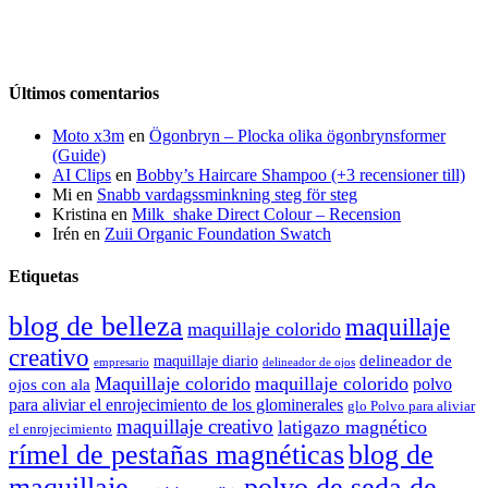
Últimos comentarios
Moto x3m
en
Ögonbryn – Plocka olika ögonbrynsformer
(Guide)
AI Clips
en
Bobby’s Haircare Shampoo (+3 recensioner till)
Mi
en
Snabb vardagssminkning steg för steg
Kristina
en
Milk_shake Direct Colour – Recension
Irén
en
Zuii Organic Foundation Swatch
Etiquetas
blog de belleza
maquillaje
maquillaje colorido
creativo
delineador de
maquillaje diario
delineador de ojos
empresario
Maquillaje colorido
maquillaje colorido
polvo
ojos con ala
para aliviar el enrojecimiento de los glominerales
glo Polvo para aliviar
maquillaje creativo
latigazo magnético
el enrojecimiento
rímel de pestañas magnéticas
blog de
maquillaje
polvo de seda de