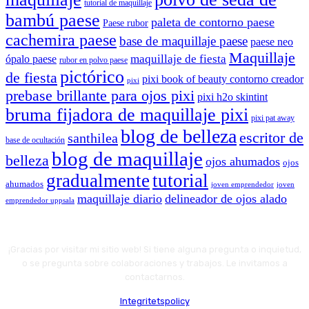
tutorial de maquillaje
bambú paese
paleta de contorno paese
Paese rubor
cachemira paese
base de maquillaje paese
paese neo
Maquillaje
maquillaje de fiesta
ópalo paese
rubor en polvo paese
pictórico
de fiesta
pixi book of beauty contorno creador
pixi
prebase brillante para ojos pixi
pixi h2o skintint
bruma fijadora de maquillaje pixi
pixi pat away
blog de belleza
escritor de
santhilea
base de ocultación
blog de maquillaje
belleza
ojos ahumados
ojos
gradualmente
tutorial
ahumados
joven emprendedor
joven
maquillaje diario
delineador de ojos alado
emprendedor uppsala
¡Gracias por visitar mi sitio web! Si tiene alguna pregunta o inquietud,
o se pregunta sobre colaboraciones y trabajos. Le invitamos a
contactarnos.
Integritetspolicy