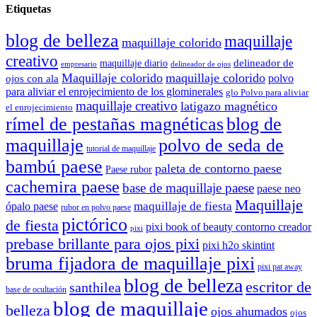
Etiquetas
blog de belleza
maquillaje
maquillaje colorido
creativo
delineador de
maquillaje diario
delineador de ojos
empresario
Maquillaje colorido
maquillaje colorido
polvo
ojos con ala
para aliviar el enrojecimiento de los glominerales
glo Polvo para aliviar
maquillaje creativo
latigazo magnético
el enrojecimiento
rímel de pestañas magnéticas
blog de
maquillaje
polvo de seda de
tutorial de maquillaje
bambú paese
paleta de contorno paese
Paese rubor
cachemira paese
base de maquillaje paese
paese neo
Maquillaje
maquillaje de fiesta
ópalo paese
rubor en polvo paese
pictórico
de fiesta
pixi book of beauty contorno creador
pixi
prebase brillante para ojos pixi
pixi h2o skintint
bruma fijadora de maquillaje pixi
pixi pat away
blog de belleza
escritor de
santhilea
base de ocultación
blog de maquillaje
belleza
ojos ahumados
ojos