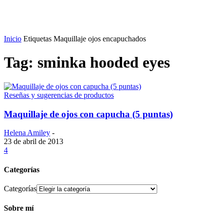
Inicio
Etiquetas
Maquillaje ojos encapuchados
Tag: sminka hooded eyes
Reseñas y sugerencias de productos
Maquillaje de ojos con capucha (5 puntas)
Helena Amiley
-
23 de abril de 2013
4
Categorías
Categorías
Sobre mí