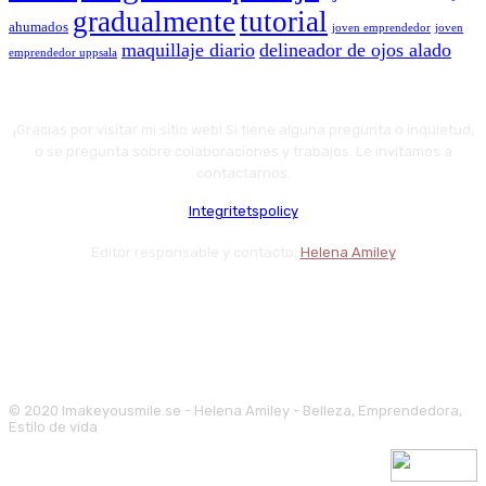
gradualmente
tutorial
ahumados
joven emprendedor
joven
maquillaje diario
delineador de ojos alado
emprendedor uppsala
¡Gracias por visitar mi sitio web! Si tiene alguna pregunta o inquietud,
o se pregunta sobre colaboraciones y trabajos. Le invitamos a
contactarnos.
Integritetspolicy
Editor responsable y contacto:
Helena Amiley
© 2020 Imakeyousmile.se - Helena Amiley - Belleza, Emprendedora,
Estilo de vida