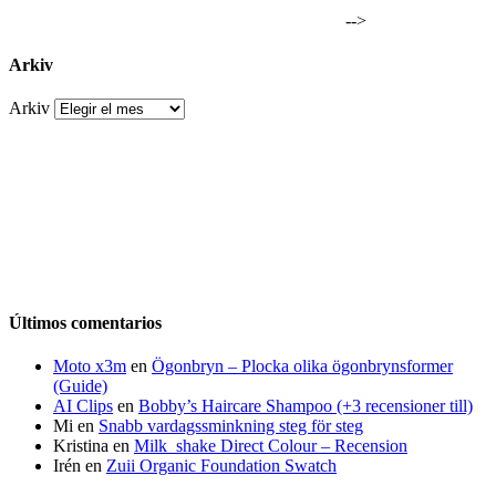
-->
Arkiv
Arkiv
Últimos comentarios
Moto x3m
en
Ögonbryn – Plocka olika ögonbrynsformer
(Guide)
AI Clips
en
Bobby’s Haircare Shampoo (+3 recensioner till)
Mi
en
Snabb vardagssminkning steg för steg
Kristina
en
Milk_shake Direct Colour – Recension
Irén
en
Zuii Organic Foundation Swatch