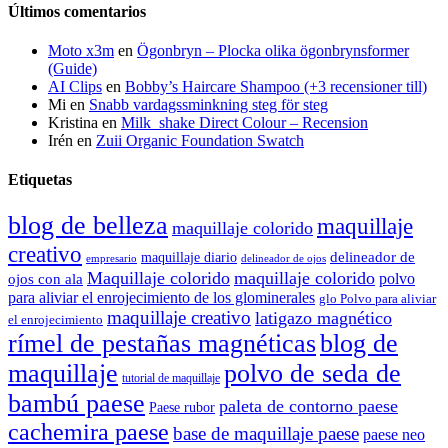
Últimos comentarios
Moto x3m
en
Ögonbryn – Plocka olika ögonbrynsformer
(Guide)
AI Clips
en
Bobby’s Haircare Shampoo (+3 recensioner till)
Mi
en
Snabb vardagssminkning steg för steg
Kristina
en
Milk_shake Direct Colour – Recension
Irén
en
Zuii Organic Foundation Swatch
Etiquetas
blog de belleza
maquillaje
maquillaje colorido
creativo
delineador de
maquillaje diario
delineador de ojos
empresario
Maquillaje colorido
maquillaje colorido
polvo
ojos con ala
para aliviar el enrojecimiento de los glominerales
glo Polvo para aliviar
maquillaje creativo
latigazo magnético
el enrojecimiento
rímel de pestañas magnéticas
blog de
maquillaje
polvo de seda de
tutorial de maquillaje
bambú paese
paleta de contorno paese
Paese rubor
cachemira paese
base de maquillaje paese
paese neo