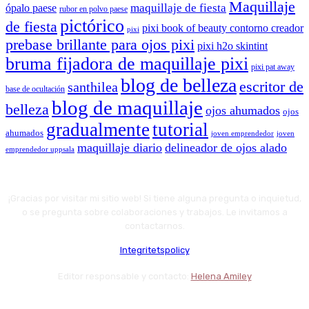
Maquillaje
maquillaje de fiesta
ópalo paese
rubor en polvo paese
pictórico
de fiesta
pixi book of beauty contorno creador
pixi
prebase brillante para ojos pixi
pixi h2o skintint
bruma fijadora de maquillaje pixi
pixi pat away
blog de belleza
escritor de
santhilea
base de ocultación
blog de maquillaje
belleza
ojos ahumados
ojos
gradualmente
tutorial
ahumados
joven emprendedor
joven
maquillaje diario
delineador de ojos alado
emprendedor uppsala
¡Gracias por visitar mi sitio web! Si tiene alguna pregunta o inquietud,
o se pregunta sobre colaboraciones y trabajos. Le invitamos a
contactarnos.
Integritetspolicy
Editor responsable y contacto:
Helena Amiley