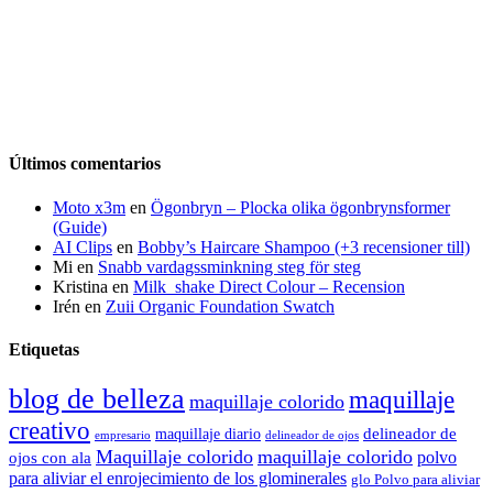
Últimos comentarios
Moto x3m
en
Ögonbryn – Plocka olika ögonbrynsformer
(Guide)
AI Clips
en
Bobby’s Haircare Shampoo (+3 recensioner till)
Mi
en
Snabb vardagssminkning steg för steg
Kristina
en
Milk_shake Direct Colour – Recension
Irén
en
Zuii Organic Foundation Swatch
Etiquetas
blog de belleza
maquillaje
maquillaje colorido
creativo
delineador de
maquillaje diario
delineador de ojos
empresario
Maquillaje colorido
maquillaje colorido
polvo
ojos con ala
para aliviar el enrojecimiento de los glominerales
glo Polvo para aliviar