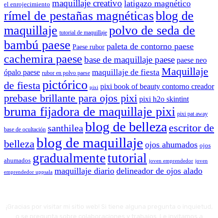
maquillaje creativo
latigazo magnético
el enrojecimiento
rímel de pestañas magnéticas
blog de
maquillaje
polvo de seda de
tutorial de maquillaje
bambú paese
paleta de contorno paese
Paese rubor
cachemira paese
base de maquillaje paese
paese neo
Maquillaje
maquillaje de fiesta
ópalo paese
rubor en polvo paese
pictórico
de fiesta
pixi book of beauty contorno creador
pixi
prebase brillante para ojos pixi
pixi h2o skintint
bruma fijadora de maquillaje pixi
pixi pat away
blog de belleza
escritor de
santhilea
base de ocultación
blog de maquillaje
belleza
ojos ahumados
ojos
gradualmente
tutorial
ahumados
joven emprendedor
joven
maquillaje diario
delineador de ojos alado
emprendedor uppsala
¡Gracias por visitar mi sitio web! Si tiene alguna pregunta o inquietud,
o se pregunta sobre colaboraciones y trabajos. Le invitamos a