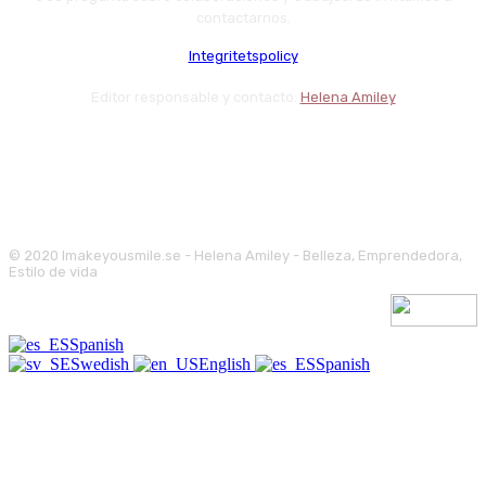
contactarnos.
Integritetspolicy
Editor responsable y contacto:
Helena Amiley
© 2020 Imakeyousmile.se - Helena Amiley - Belleza, Emprendedora,
Estilo de vida
Spanish
Swedish
English
Spanish