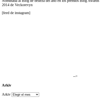
Nominada al Blog de belleza del año en los premios Blog Awards
2014 de Veckorevyn
[feed de instagram]
-->
Arkiv
Arkiv