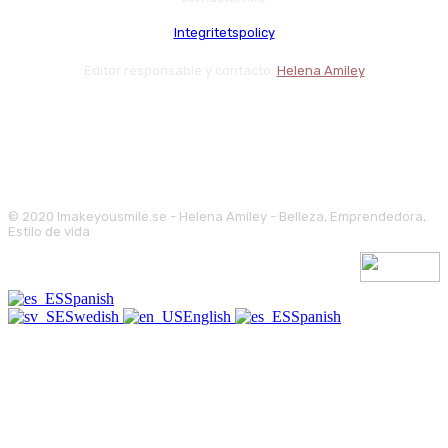
Integritetspolicy
Editor responsable y contacto:
Helena Amiley
© 2020 Imakeyousmile.se - Helena Amiley - Belleza, Emprendedora,
Estilo de vida
Spanish
Swedish
English
Spanish