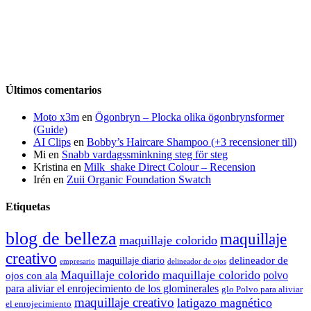
Últimos comentarios
Moto x3m
en
Ögonbryn – Plocka olika ögonbrynsformer
(Guide)
AI Clips
en
Bobby’s Haircare Shampoo (+3 recensioner till)
Mi
en
Snabb vardagssminkning steg för steg
Kristina
en
Milk_shake Direct Colour – Recension
Irén
en
Zuii Organic Foundation Swatch
Etiquetas
blog de belleza
maquillaje
maquillaje colorido
creativo
delineador de
maquillaje diario
delineador de ojos
empresario
Maquillaje colorido
maquillaje colorido
polvo
ojos con ala
para aliviar el enrojecimiento de los glominerales
glo Polvo para aliviar
maquillaje creativo
latigazo magnético
el enrojecimiento