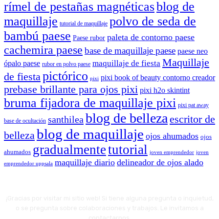
rímel de pestañas magnéticas
blog de
maquillaje
polvo de seda de
tutorial de maquillaje
bambú paese
paleta de contorno paese
Paese rubor
cachemira paese
base de maquillaje paese
paese neo
Maquillaje
maquillaje de fiesta
ópalo paese
rubor en polvo paese
pictórico
de fiesta
pixi book of beauty contorno creador
pixi
prebase brillante para ojos pixi
pixi h2o skintint
bruma fijadora de maquillaje pixi
pixi pat away
blog de belleza
escritor de
santhilea
base de ocultación
blog de maquillaje
belleza
ojos ahumados
ojos
gradualmente
tutorial
ahumados
joven emprendedor
joven
maquillaje diario
delineador de ojos alado
emprendedor uppsala
¡Gracias por visitar mi sitio web! Si tiene alguna pregunta o inquietud,
o se pregunta sobre colaboraciones y trabajos. Le invitamos a
contactarnos.