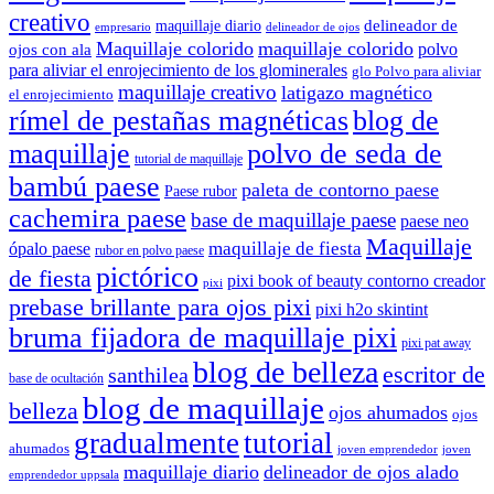
creativo
delineador de
maquillaje diario
delineador de ojos
empresario
Maquillaje colorido
maquillaje colorido
polvo
ojos con ala
para aliviar el enrojecimiento de los glominerales
glo Polvo para aliviar
maquillaje creativo
latigazo magnético
el enrojecimiento
rímel de pestañas magnéticas
blog de
maquillaje
polvo de seda de
tutorial de maquillaje
bambú paese
paleta de contorno paese
Paese rubor
cachemira paese
base de maquillaje paese
paese neo
Maquillaje
maquillaje de fiesta
ópalo paese
rubor en polvo paese
pictórico
de fiesta
pixi book of beauty contorno creador
pixi
prebase brillante para ojos pixi
pixi h2o skintint
bruma fijadora de maquillaje pixi
pixi pat away
blog de belleza
escritor de
santhilea
base de ocultación
blog de maquillaje
belleza
ojos ahumados
ojos
gradualmente
tutorial
ahumados
joven emprendedor
joven
maquillaje diario
delineador de ojos alado
emprendedor uppsala