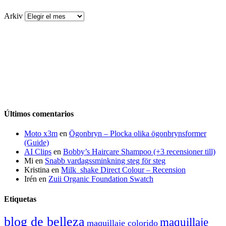
Arkiv
Últimos comentarios
Moto x3m
en
Ögonbryn – Plocka olika ögonbrynsformer
(Guide)
AI Clips
en
Bobby’s Haircare Shampoo (+3 recensioner till)
Mi
en
Snabb vardagssminkning steg för steg
Kristina
en
Milk_shake Direct Colour – Recension
Irén
en
Zuii Organic Foundation Swatch
Etiquetas
blog de belleza
maquillaje
maquillaje colorido