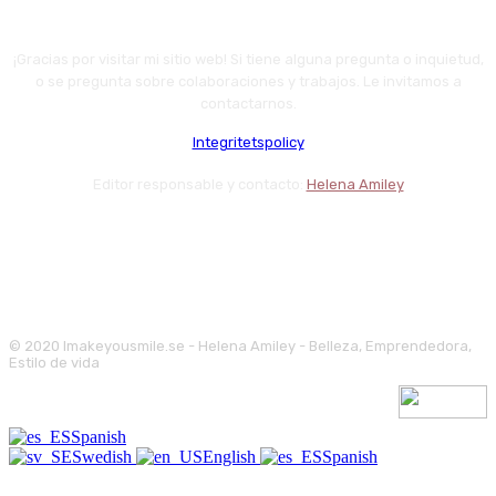
¡Gracias por visitar mi sitio web! Si tiene alguna pregunta o inquietud,
o se pregunta sobre colaboraciones y trabajos. Le invitamos a
contactarnos.
Integritetspolicy
Editor responsable y contacto:
Helena Amiley
© 2020 Imakeyousmile.se - Helena Amiley - Belleza, Emprendedora,
Estilo de vida
Spanish
Swedish
English
Spanish