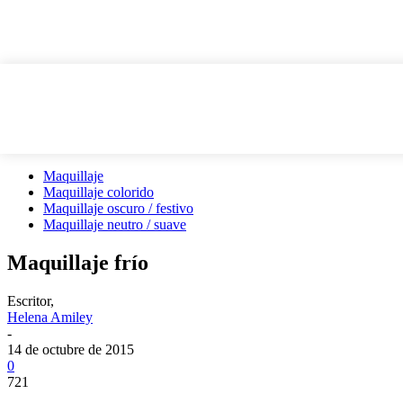
Maquillaje
Maquillaje colorido
Maquillaje oscuro / festivo
Maquillaje neutro / suave
Maquillaje frío
Escritor,
Helena Amiley
-
14 de octubre de 2015
0
721