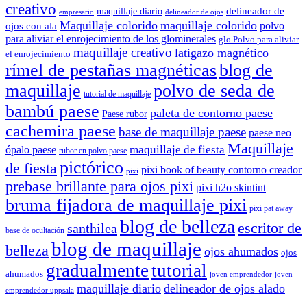
creativo
delineador de
maquillaje diario
delineador de ojos
empresario
Maquillaje colorido
maquillaje colorido
polvo
ojos con ala
para aliviar el enrojecimiento de los glominerales
glo Polvo para aliviar
maquillaje creativo
latigazo magnético
el enrojecimiento
rímel de pestañas magnéticas
blog de
maquillaje
polvo de seda de
tutorial de maquillaje
bambú paese
paleta de contorno paese
Paese rubor
cachemira paese
base de maquillaje paese
paese neo
Maquillaje
maquillaje de fiesta
ópalo paese
rubor en polvo paese
pictórico
de fiesta
pixi book of beauty contorno creador
pixi
prebase brillante para ojos pixi
pixi h2o skintint
bruma fijadora de maquillaje pixi
pixi pat away
blog de belleza
escritor de
santhilea
base de ocultación
blog de maquillaje
belleza
ojos ahumados
ojos
gradualmente
tutorial
ahumados
joven emprendedor
joven
maquillaje diario
delineador de ojos alado
emprendedor uppsala