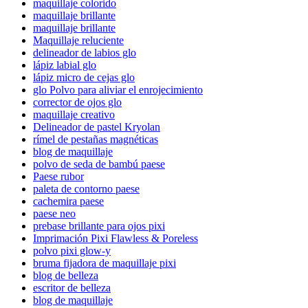
maquillaje colorido
maquillaje brillante
maquillaje brillante
Maquillaje reluciente
delineador de labios glo
lápiz labial glo
lápiz micro de cejas glo
glo Polvo para aliviar el enrojecimiento
corrector de ojos glo
maquillaje creativo
Delineador de pastel Kryolan
rímel de pestañas magnéticas
blog de maquillaje
polvo de seda de bambú paese
Paese rubor
paleta de contorno paese
cachemira paese
paese neo
prebase brillante para ojos pixi
Imprimación Pixi Flawless & Poreless
polvo pixi glow-y
bruma fijadora de maquillaje pixi
blog de belleza
escritor de belleza
blog de maquillaje