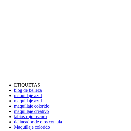
ETIQUETAS
blog de belleza
maquillaje azul
maquillaje azul
maquillaje colorido
maquillaje creativo
labios rojo oscuro
delineador de ojos con ala
Maquillaje colorido