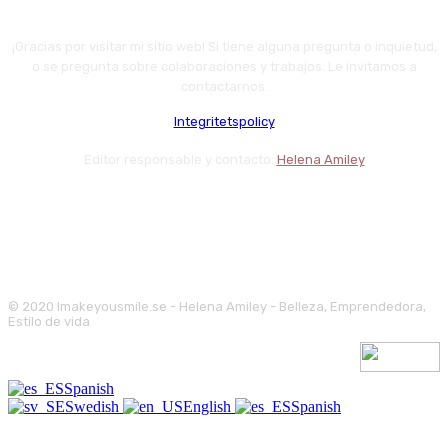
¡Gracias por visitar mi sitio web! Si tiene alguna pregunta o inquietud,
o se pregunta sobre colaboraciones y trabajos. Le invitamos a
contactarnos.
Integritetspolicy
Editor responsable y contacto:
Helena Amiley
© 2020 Imakeyousmile.se - Helena Amiley - Belleza, Emprendedora,
Estilo de vida
Spanish
Swedish
English
Spanish