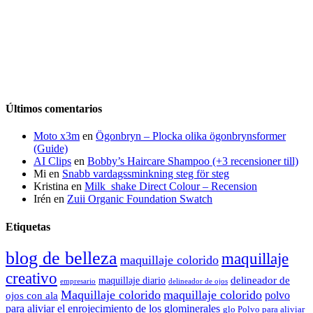
Últimos comentarios
Moto x3m
en
Ögonbryn – Plocka olika ögonbrynsformer
(Guide)
AI Clips
en
Bobby’s Haircare Shampoo (+3 recensioner till)
Mi
en
Snabb vardagssminkning steg för steg
Kristina
en
Milk_shake Direct Colour – Recension
Irén
en
Zuii Organic Foundation Swatch
Etiquetas
blog de belleza
maquillaje
maquillaje colorido
creativo
delineador de
maquillaje diario
delineador de ojos
empresario
Maquillaje colorido
maquillaje colorido
polvo
ojos con ala
para aliviar el enrojecimiento de los glominerales
glo Polvo para aliviar