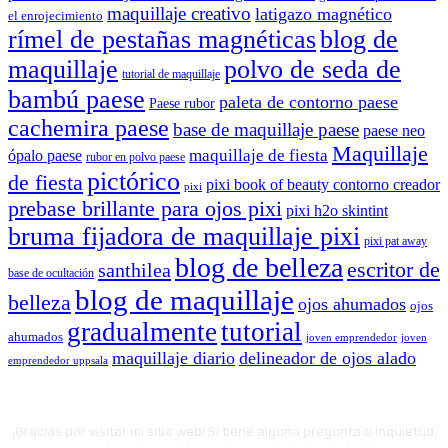
maquillaje creativo
latigazo magnético
el enrojecimiento
rímel de pestañas magnéticas
blog de
maquillaje
polvo de seda de
tutorial de maquillaje
bambú paese
paleta de contorno paese
Paese rubor
cachemira paese
base de maquillaje paese
paese neo
Maquillaje
maquillaje de fiesta
ópalo paese
rubor en polvo paese
pictórico
de fiesta
pixi book of beauty contorno creador
pixi
prebase brillante para ojos pixi
pixi h2o skintint
bruma fijadora de maquillaje pixi
pixi pat away
blog de belleza
escritor de
santhilea
base de ocultación
blog de maquillaje
belleza
ojos ahumados
ojos
gradualmente
tutorial
ahumados
joven emprendedor
joven
maquillaje diario
delineador de ojos alado
emprendedor uppsala
¡Gracias por visitar mi sitio web! Si tiene alguna pregunta o inquietud,