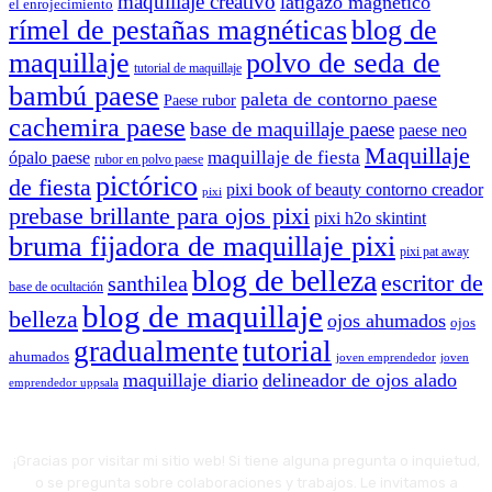
maquillaje creativo
latigazo magnético
el enrojecimiento
rímel de pestañas magnéticas
blog de
maquillaje
polvo de seda de
tutorial de maquillaje
bambú paese
paleta de contorno paese
Paese rubor
cachemira paese
base de maquillaje paese
paese neo
Maquillaje
maquillaje de fiesta
ópalo paese
rubor en polvo paese
pictórico
de fiesta
pixi book of beauty contorno creador
pixi
prebase brillante para ojos pixi
pixi h2o skintint
bruma fijadora de maquillaje pixi
pixi pat away
blog de belleza
escritor de
santhilea
base de ocultación
blog de maquillaje
belleza
ojos ahumados
ojos
gradualmente
tutorial
ahumados
joven emprendedor
joven
maquillaje diario
delineador de ojos alado
emprendedor uppsala
¡Gracias por visitar mi sitio web! Si tiene alguna pregunta o inquietud,
o se pregunta sobre colaboraciones y trabajos. Le invitamos a