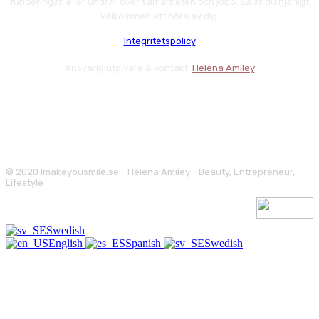
funderingar, eller undrar över samarbeten och jobb. Så är du hjärligt
välkommen att höra av dig.
Integritetspolicy
Ansvarig utgivare & kontakt:
Helena Amiley
© 2020 Imakeyousmile.se - Helena Amiley - Beauty, Entrepreneur,
Lifestyle
Swedish
English
Spanish
Swedish