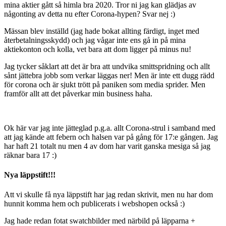
mina aktier gått så himla bra 2020. Tror ni jag kan glädjas av
någonting av detta nu efter Corona-hypen? Svar nej :)
Mässan blev inställd (jag hade bokat allting färdigt, inget med
återbetalningsskydd) och jag vågar inte ens gå in på mina
aktiekonton och kolla, vet bara att dom ligger på minus nu!
Jag tycker såklart att det är bra att undvika smittspridning och allt
sånt jättebra jobb som verkar läggas ner! Men är inte ett dugg rädd
för corona och är sjukt trött på paniken som media sprider. Men
framför allt att det påverkar min business haha.
Ok här var jag inte jätteglad p.g.a. allt Corona-strul i samband med
att jag kände att febern och halsen var på gång för 17:e gången. Jag
har haft 21 totalt nu men 4 av dom har varit ganska mesiga så jag
räknar bara 17 :)
Nya läppstift!!!
Att vi skulle få nya läppstift har jag redan skrivit, men nu har dom
hunnit komma hem och publicerats i webshopen också :)
Jag hade redan fotat swatchbilder med närbild på läpparna +