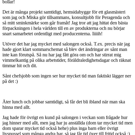
bollar!
Det är många projekt samtidigt, hemsidabygge för ett glasmästeri
som jag och Miska gör tillsammans, konsultjobb för Peragenda och
så mitt sminkmärke som går framåt! Jag tror att jag hittat den bästa
förpackningen i hela världen till en av produkterna och nu börjar
snart samarbetet ordentligt med producenterna. Iiiiih!
Utöver det har jag mycket med salongen också. T.ex. precis när jag
hade gjort klart sommarschemat så blev det ändringar av sånt man
inte kan förutspå. Så nu har jag fått göra om och har stirrat mig
vimmelkantig på olika arbetstider, föräldraledighetsdagar och räknat
timmar hit och dit.
Sånt chefsjobb som ingen ser hur mycket tid man faktiskt lägger ner
på det :)
Äter lunch och jobbar samtidigt, så får det bli ibland när man ska
hinna med allt.
Jag hade för övrigt en kund på salongen i veckan som frågade hur
jag hinner med allt, men jag har ju anställda (dom tar mycket tid men
dom sparar mycket tid också hehe) plus inga barn eller övrigt
livspussel som många andra har, så jag får tid över till fritid också :)