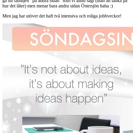
gå till familjen ”på andra sidan” som vi alltid sagt (utan att tänka på
hur det låter) men menar bara andra sidan Östersjön haha :)
Men jag har utöver det haft två intensiva och roliga jobbveckor!