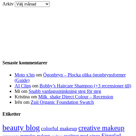
Arkiv
Senaste kommentarer
Moto x3m
om
Ögonbryn – Plocka olika ögonbrynsformer
(Guide)
AI Clips
om
Bobby’s Haircare Shampoo (+3 recensioner till)
Mi
om
Snabb vardagssminkning steg för steg
Kristina
om
Milk_shake Direct Colour – Recension
Irén
om
Zuii Organic Foundation Swatch
Etiketter
beauty blog
creative makeup
colorful makeup
Färgglad
eyeliner med vinge
everyday makeup