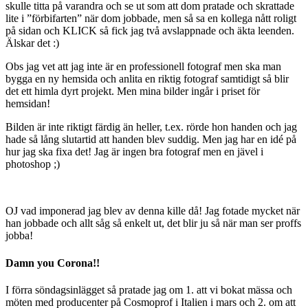
skulle titta på varandra och se ut som att dom pratade och skrattade
lite i ”förbifarten” när dom jobbade, men så sa en kollega nått roligt
på sidan och KLICK så fick jag två avslappnade och äkta leenden.
Älskar det :)
Obs jag vet att jag inte är en professionell fotograf men ska man
bygga en ny hemsida och anlita en riktig fotograf samtidigt så blir
det ett himla dyrt projekt. Men mina bilder ingår i priset för
hemsidan!
Bilden är inte riktigt färdig än heller, t.ex. rörde hon handen och jag
hade så lång slutartid att handen blev suddig. Men jag har en idé på
hur jag ska fixa det! Jag är ingen bra fotograf men en jävel i
photoshop ;)
OJ vad imponerad jag blev av denna kille då! Jag fotade mycket när
han jobbade och allt såg så enkelt ut, det blir ju så när man ser proffs
jobba!
Damn you Corona!!
I förra söndagsinlägget så pratade jag om 1. att vi bokat mässa och
möten med producenter på Cosmoprof i Italien i mars och 2. om att