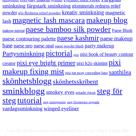
eyeliner
entreprenör
sminkning
färgstark sminkning
glominerals redness relief
kreativ sminkning
magnetic
powder
glo Redness relief powder
magnetic lash mascara
makeup blog
lash
paese bamboo silk powder
Paese Blush
makeup tutorial
paese kashmir
paese makeup
paese contouring palette
base
party makeup
paese neo
paese opal
paese powder blush
pictorial
Partysminkning
pixi book of beauty contour
pixi
pixi
pixi eye bright primer
creator
pixi h2o skintint
makeup fixing mist
santhilea
pixi pat away concealing base
skönhetsblogg
skönhetsskribent
sminkblogg
steg för
smokey eyes
sotade ögon
steg
tutorial
ung entreprenör
ung företagare uppsala
vardagssminkning
winged eyeliner
Tack för att du besöker min hemsida! Om du har några frågor eller