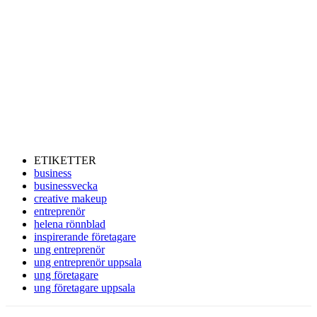
ETIKETTER
business
businessvecka
creative makeup
entreprenör
helena rönnblad
inspirerande företagare
ung entreprenör
ung entreprenör uppsala
ung företagare
ung företagare uppsala