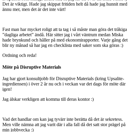
Det är viktigt. Hade jag skippat fritiden helt då hade jag hunnit med
ännu mer, men det är det inte värt!
Fast man har mycket roligt att ta tag i så måste man göra det tråkiga
”dagliga arbetet” ändå. Här sitter jag i vårt väntrum medan Miska
hade brynkund och håller på med ekonomirapporter. Varje gång det
blir ny månad så har jag en checklista med saker som ska göras :)
Ordning och reda!
Möte på Disruptive Materials
Jag har gjort konsultjobb för Disruptive Materials (kring Upsalite-
ingrediensen) i över 2 år nu och i veckan var det dags för möte där
igen!
Jag älskar verkligen att komma till deras kontor :)
Vad det handlar om kan jag tyvärr inte berätta då det är sekretess.
Men ville nämna att jag varit där i alla fall då det satt stor prägel på
min jobbvecka :)