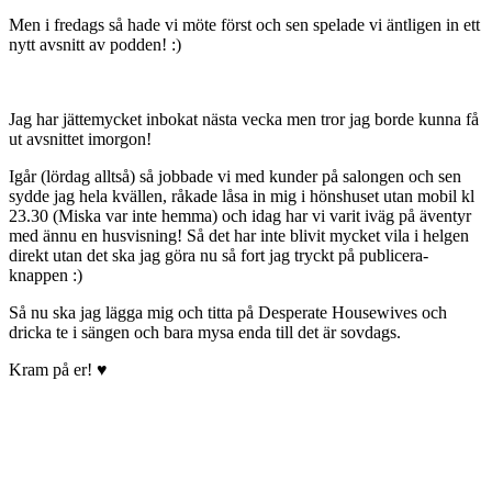
Men i fredags så hade vi möte först och sen spelade vi äntligen in ett
nytt avsnitt av podden! :)
Jag har jättemycket inbokat nästa vecka men tror jag borde kunna få
ut avsnittet imorgon!
Igår (lördag alltså) så jobbade vi med kunder på salongen och sen
sydde jag hela kvällen, råkade låsa in mig i hönshuset utan mobil kl
23.30 (Miska var inte hemma) och idag har vi varit iväg på äventyr
med ännu en husvisning! Så det har inte blivit mycket vila i helgen
direkt utan det ska jag göra nu så fort jag tryckt på publicera-
knappen :)
Så nu ska jag lägga mig och titta på Desperate Housewives och
dricka te i sängen och bara mysa enda till det är sovdags.
Kram på er! ♥