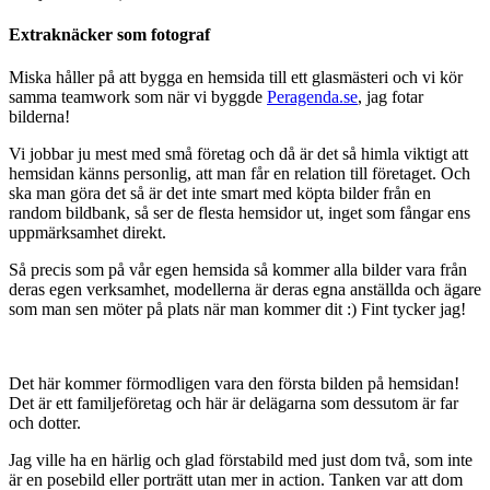
Extraknäcker som fotograf
Miska håller på att bygga en hemsida till ett glasmästeri och vi kör
samma teamwork som när vi byggde
Peragenda.se
, jag fotar
bilderna!
Vi jobbar ju mest med små företag och då är det så himla viktigt att
hemsidan känns personlig, att man får en relation till företaget. Och
ska man göra det så är det inte smart med köpta bilder från en
random bildbank, så ser de flesta hemsidor ut, inget som fångar ens
uppmärksamhet direkt.
Så precis som på vår egen hemsida så kommer alla bilder vara från
deras egen verksamhet, modellerna är deras egna anställda och ägare
som man sen möter på plats när man kommer dit :) Fint tycker jag!
Det här kommer förmodligen vara den första bilden på hemsidan!
Det är ett familjeföretag och här är delägarna som dessutom är far
och dotter.
Jag ville ha en härlig och glad förstabild med just dom två, som inte
är en posebild eller porträtt utan mer in action. Tanken var att dom