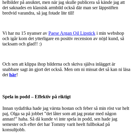
helbilder på ansiktet, men när jag skulle publicera så kände jag att
det saknades en klassisk armbild också där man ser läppstiften
bredvid varandra, så jag fotade lite till!
Vi har nu 15 nyanser av
Paese Argan Oil Lipstick
i min webshop
och igår kom det ytterligare en positiv recension av nöjd kund, så
tacksam och glad!! :)
Och sen att klippa ihop bilderna och skriva själva inlägget är
snabbare sagt än gjort det också. Men om ni missat det så kan ni läsa
det
här
!
Spela in podd – Effektiv på riktigt
Innan sydafrika hade jag värsta hostan och feber så min röst var helt
paj, Olga sa på jobbet ”det låter som att jag pratar med någon
annan!” haha. Så då kunde vi inte spela in podd, sen hade jag
semester och efter det har Tommy varit heelt fullbokad på
konsultjobb.