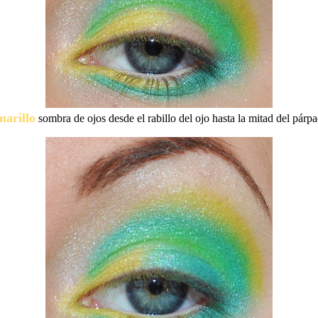
arillo
sombra de ojos desde el rabillo del ojo hasta la mitad del párp