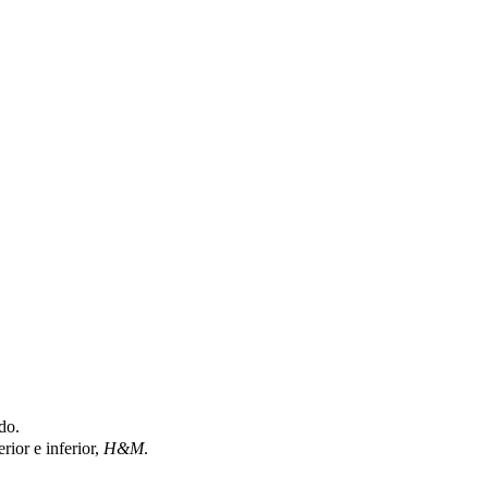
do.
rior e inferior,
H&M
.