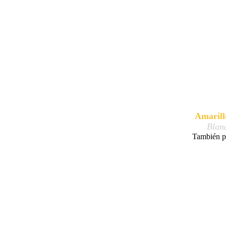
Amarill
Blan
También po