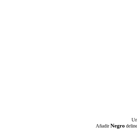
Un
Negro
Añadir
deline