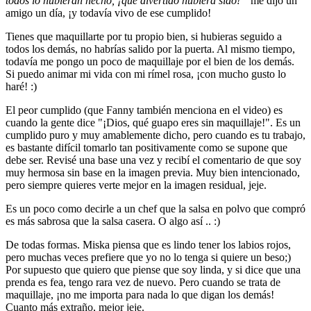
todos lo hubieran hecho, ¡qué divertido hubiera sido!"
me dijo un
amigo un día, ¡y todavía vivo de ese cumplido!
Tienes que maquillarte por tu propio bien, si hubieras seguido a
todos los demás, no habrías salido por la puerta. Al mismo tiempo,
todavía me pongo un poco de maquillaje por el bien de los demás.
Si puedo animar mi vida con mi rímel rosa, ¡con mucho gusto lo
haré! :)
El peor cumplido (que Fanny también menciona en el video) es
cuando la gente dice "¡Dios, qué guapo eres sin maquillaje!". Es un
cumplido puro y muy amablemente dicho, pero cuando es tu trabajo,
es bastante difícil tomarlo tan positivamente como se supone que
debe ser. Revisé una base una vez y recibí el comentario de que soy
muy hermosa sin base en la imagen previa. Muy bien intencionado,
pero siempre quieres verte mejor en la imagen residual, jeje.
Es un poco como decirle a un chef que la salsa en polvo que compró
es más sabrosa que la salsa casera. O algo así .. :)
De todas formas. Miska piensa que es lindo tener los labios rojos,
pero muchas veces prefiere que yo no lo tenga si quiere un beso;)
Por supuesto que quiero que piense que soy linda, y si dice que una
prenda es fea, tengo rara vez de nuevo. Pero cuando se trata de
maquillaje, ¡no me importa para nada lo que digan los demás!
Cuanto más extraño, mejor jeje.