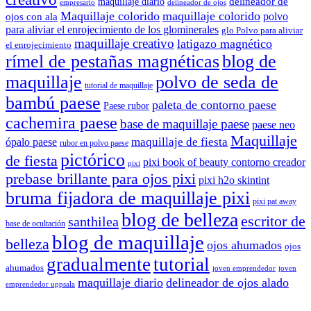
delineador de
maquillaje diario
delineador de ojos
empresario
Maquillaje colorido
maquillaje colorido
polvo
ojos con ala
para aliviar el enrojecimiento de los glominerales
glo Polvo para aliviar
maquillaje creativo
latigazo magnético
el enrojecimiento
rímel de pestañas magnéticas
blog de
maquillaje
polvo de seda de
tutorial de maquillaje
bambú paese
paleta de contorno paese
Paese rubor
cachemira paese
base de maquillaje paese
paese neo
Maquillaje
maquillaje de fiesta
ópalo paese
rubor en polvo paese
pictórico
de fiesta
pixi book of beauty contorno creador
pixi
prebase brillante para ojos pixi
pixi h2o skintint
bruma fijadora de maquillaje pixi
pixi pat away
blog de belleza
escritor de
santhilea
base de ocultación
blog de maquillaje
belleza
ojos ahumados
ojos
gradualmente
tutorial
ahumados
joven emprendedor
joven
maquillaje diario
delineador de ojos alado
emprendedor uppsala