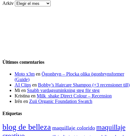
Arkiv
Últimos comentarios
Moto x3m
en
Ögonbryn – Plocka olika ögonbrynsformer
(Guide)
AI Clips
en
Bobby’s Haircare Shampoo (+3 recensioner till)
Mi
en
Snabb vardagssminkning steg för steg
Kristina
en
Milk_shake Direct Colour – Recension
Irén
en
Zuii Organic Foundation Swatch
Etiquetas
blog de belleza
maquillaje
maquillaje colorido
creativo