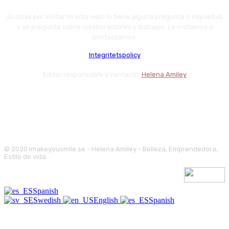
¡Gracias por visitar mi sitio web! Si tiene alguna pregunta o inquietud,
o se pregunta sobre colaboraciones y trabajos. Le invitamos a
contactarnos.
Integritetspolicy
Editor responsable y contacto:
Helena Amiley
© 2020 Imakeyousmile.se - Helena Amiley - Belleza, Emprendedora,
Estilo de vida
Spanish
Swedish
English
Spanish