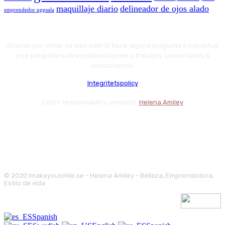
maquillaje diario
delineador de ojos alado
emprendedor uppsala
¡Gracias por visitar mi sitio web! Si tiene alguna pregunta o inquietud,
o se pregunta sobre colaboraciones y trabajos. Le invitamos a
contactarnos.
Integritetspolicy
Editor responsable y contacto:
Helena Amiley
© 2020 Imakeyousmile.se - Helena Amiley - Belleza, Emprendedora,
Estilo de vida
Spanish