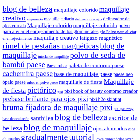
blog de belleza
maquillaje
maquillaje colorido
creativo
delineador de
maquillaje diario
delineador de ojos
empresario
Maquillaje colorido
maquillaje colorido
polvo
ojos con ala
para aliviar el enrojecimiento de los glominerales
glo Polvo para aliviar
maquillaje creativo
latigazo magnético
el enrojecimiento
rímel de pestañas magnéticas
blog de
maquillaje
polvo de seda de
tutorial de maquillaje
bambú paese
paleta de contorno paese
Paese rubor
cachemira paese
base de maquillaje paese
paese neo
Maquillaje
maquillaje de fiesta
ópalo paese
rubor en polvo paese
pictórico
de fiesta
pixi book of beauty contorno creador
pixi
prebase brillante para ojos pixi
pixi h2o skintint
bruma fijadora de maquillaje pixi
pixi pat away
blog de belleza
escritor de
santhilea
base de ocultación
blog de maquillaje
belleza
ojos ahumados
ojos
gradualmente
tutorial
ahumados
joven emprendedor
joven