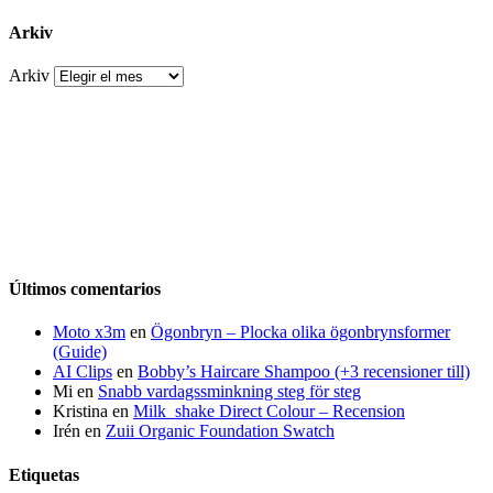
Arkiv
Arkiv
Últimos comentarios
Moto x3m
en
Ögonbryn – Plocka olika ögonbrynsformer
(Guide)
AI Clips
en
Bobby’s Haircare Shampoo (+3 recensioner till)
Mi
en
Snabb vardagssminkning steg för steg
Kristina
en
Milk_shake Direct Colour – Recension
Irén
en
Zuii Organic Foundation Swatch
Etiquetas