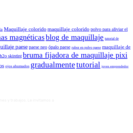
Maquillaje colorido
maquillaje colorido
polvo para aliviar el
la
ñas magnéticas
blog de maquillaje
tutorial de
illaje paese
maquillaje de
paese neo
ópalo paese
rubor en polvo paese
bruma fijadora de maquillaje pixi
 h2o skintint
gradualmente
tutorial
os
ojos ahumados
joven emprendedor
ones y trabajos. Le invitamos a