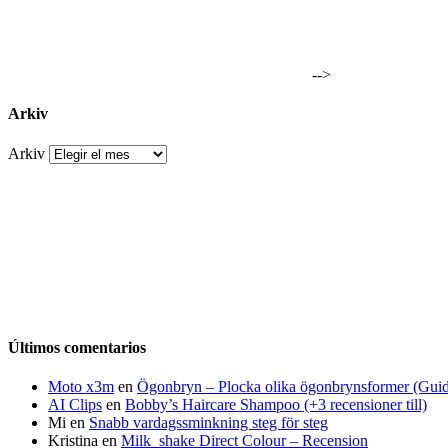
-->
Arkiv
Arkiv
Últimos comentarios
Moto x3m
en
Ögonbryn – Plocka olika ögonbrynsformer (Gui
AI Clips
en
Bobby’s Haircare Shampoo (+3 recensioner till)
Mi
en
Snabb vardagssminkning steg för steg
Kristina
en
Milk_shake Direct Colour – Recension