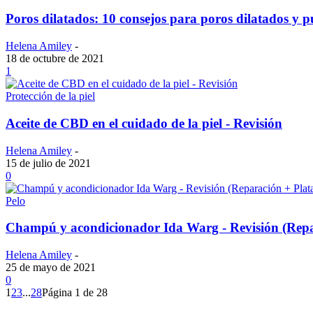
Poros dilatados: 10 consejos para poros dilatados y 
Helena Amiley
-
18 de octubre de 2021
1
Protección de la piel
Aceite de CBD en el cuidado de la piel - Revisión
Helena Amiley
-
15 de julio de 2021
0
Pelo
Champú y acondicionador Ida Warg - Revisión (Repa
Helena Amiley
-
25 de mayo de 2021
0
1
2
3
...
28
Página 1 de 28