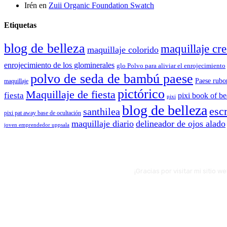
Irén
en
Zuii Organic Foundation Swatch
Etiquetas
blog de belleza
maquillaje cre
maquillaje colorido
enrojecimiento de los glominerales
glo Polvo para aliviar el enrojecimiento
polvo de seda de bambú paese
Paese rubo
maquillaje
pictórico
Maquillaje de fiesta
fiesta
pixi book of b
pixi
blog de belleza
escr
santhilea
pixi pat away base de ocultación
maquillaje diario
delineador de ojos alado
joven emprendedor uppsala
¡Gracias por visitar mi sitio 