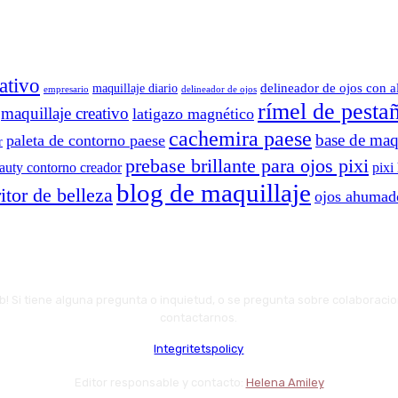
ativo
delineador de ojos con a
maquillaje diario
delineador de ojos
empresario
rímel de pesta
maquillaje creativo
latigazo magnético
cachemira paese
base de maqu
paleta de contorno paese
r
prebase brillante para ojos pixi
eauty contorno creador
pixi
blog de maquillaje
itor de belleza
ojos ahumad
web! Si tiene alguna pregunta o inquietud, o se pregunta sobre colaboraci
contactarnos.
Integritetspolicy
Editor responsable y contacto:
Helena Amiley