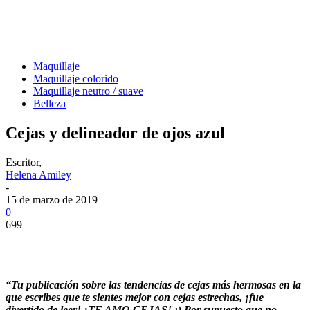
Maquillaje
Maquillaje colorido
Maquillaje neutro / suave
Belleza
Cejas y delineador de ojos azul
Escritor,
Helena Amiley
-
15 de marzo de 2019
0
699
“Tu publicación sobre las tendencias de cejas más hermosas en la
que escribes que te sientes mejor con cejas estrechas, ¡fue
divertido de leer! ¡TE AMO CEJAS! :) Por supuesto que no