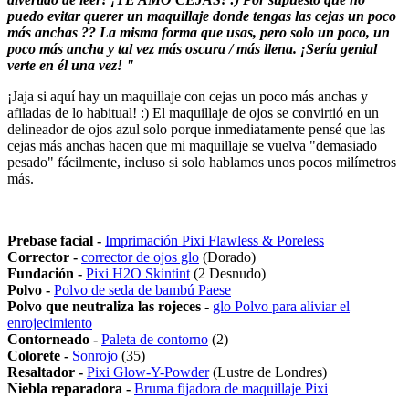
puedo evitar querer un maquillaje donde tengas las cejas un poco
más anchas ?? La misma forma que usas, pero solo un poco, un
poco más ancha y tal vez más oscura / más llena. ¡Sería genial
verte en él una vez! "
¡Jaja si aquí hay un maquillaje con cejas un poco más anchas y
afiladas de lo habitual! :) El maquillaje de ojos se convirtió en un
delineador de ojos azul solo porque inmediatamente pensé que las
cejas más anchas hacen que mi maquillaje se vuelva "demasiado
pesado" fácilmente, incluso si solo hablamos unos pocos milímetros
más.
Prebase facial -
Imprimación Pixi Flawless & Poreless
Corrector -
corrector de ojos glo
(Dorado)
Fundación -
Pixi H2O Skintint
(2 Desnudo)
Polvo -
Polvo de seda de bambú Paese
Polvo que neutraliza las rojeces
-
glo Polvo para aliviar el
enrojecimiento
Contorneado -
Paleta de contorno
(2)
Colorete -
Sonrojo
(35)
Resaltador -
Pixi
Glow-Y-Powder
(Lustre de Londres)
Niebla reparadora -
Bruma fijadora de maquillaje Pixi