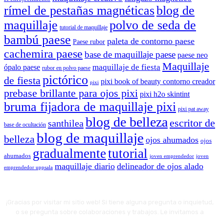
rímel de pestañas magnéticas
blog de
maquillaje
polvo de seda de
tutorial de maquillaje
bambú paese
paleta de contorno paese
Paese rubor
cachemira paese
base de maquillaje paese
paese neo
Maquillaje
maquillaje de fiesta
ópalo paese
rubor en polvo paese
pictórico
de fiesta
pixi book of beauty contorno creador
pixi
prebase brillante para ojos pixi
pixi h2o skintint
bruma fijadora de maquillaje pixi
pixi pat away
blog de belleza
escritor de
santhilea
base de ocultación
blog de maquillaje
belleza
ojos ahumados
ojos
gradualmente
tutorial
ahumados
joven emprendedor
joven
maquillaje diario
delineador de ojos alado
emprendedor uppsala
¡Gracias por visitar mi sitio web! Si tiene alguna pregunta o inquietud,
o se pregunta sobre colaboraciones y trabajos. Le invitamos a