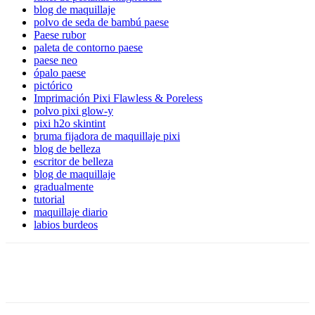
blog de maquillaje
polvo de seda de bambú paese
Paese rubor
paleta de contorno paese
paese neo
ópalo paese
pictórico
Imprimación Pixi Flawless & Poreless
polvo pixi glow-y
pixi h2o skintint
bruma fijadora de maquillaje pixi
blog de belleza
escritor de belleza
blog de maquillaje
gradualmente
tutorial
maquillaje diario
labios burdeos