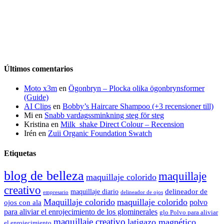
Últimos comentarios
Moto x3m
en
Ögonbryn – Plocka olika ögonbrynsformer
(Guide)
AI Clips
en
Bobby’s Haircare Shampoo (+3 recensioner till)
Mi
en
Snabb vardagssminkning steg för steg
Kristina
en
Milk_shake Direct Colour – Recension
Irén
en
Zuii Organic Foundation Swatch
Etiquetas
blog de belleza
maquillaje
maquillaje colorido
creativo
delineador de
maquillaje diario
delineador de ojos
empresario
Maquillaje colorido
maquillaje colorido
polvo
ojos con ala
para aliviar el enrojecimiento de los glominerales
glo Polvo para aliviar
maquillaje creativo
latigazo magnético
el enrojecimiento