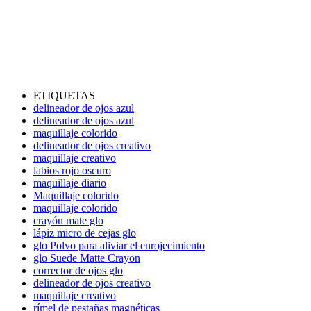
ETIQUETAS
delineador de ojos azul
delineador de ojos azul
maquillaje colorido
delineador de ojos creativo
maquillaje creativo
labios rojo oscuro
maquillaje diario
Maquillaje colorido
maquillaje colorido
crayón mate glo
lápiz micro de cejas glo
glo Polvo para aliviar el enrojecimiento
glo Suede Matte Crayon
corrector de ojos glo
delineador de ojos creativo
maquillaje creativo
rímel de pestañas magnéticas