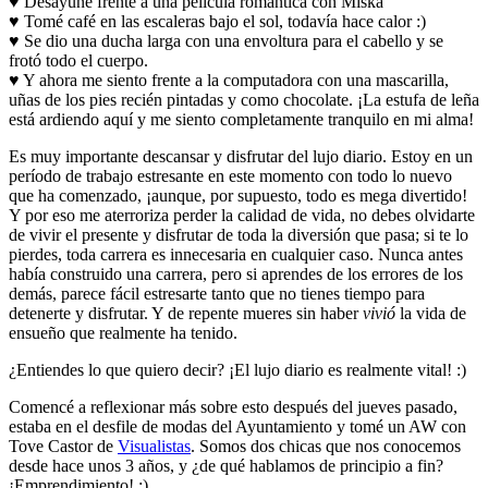
♥ Desayuné frente a una película romántica con Miska
♥ Tomé café en las escaleras bajo el sol, todavía hace calor :)
♥ Se dio una ducha larga con una envoltura para el cabello y se
frotó todo el cuerpo.
♥ Y ahora me siento frente a la computadora con una mascarilla,
uñas de los pies recién pintadas y como chocolate. ¡La estufa de leña
está ardiendo aquí y me siento completamente tranquilo en mi alma!
Es muy importante descansar y disfrutar del lujo diario. Estoy en un
período de trabajo estresante en este momento con todo lo nuevo
que ha comenzado, ¡aunque, por supuesto, todo es mega divertido!
Y por eso me aterroriza perder la calidad de vida, no debes olvidarte
de vivir el presente y disfrutar de toda la diversión que pasa; si te lo
pierdes, toda carrera es innecesaria en cualquier caso. Nunca antes
había construido una carrera, pero si aprendes de los errores de los
demás, parece fácil estresarte tanto que no tienes tiempo para
detenerte y disfrutar. Y de repente mueres sin haber
vivió
la vida de
ensueño que realmente ha tenido.
¿Entiendes lo que quiero decir? ¡El lujo diario es realmente vital! :)
Comencé a reflexionar más sobre esto después del jueves pasado,
estaba en el desfile de modas del Ayuntamiento y tomé un AW con
Tove Castor de
Visualistas
. Somos dos chicas que nos conocemos
desde hace unos 3 años, y ¿de qué hablamos de principio a fin?
¡Emprendimiento! :)