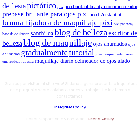
pictórico
de fiesta
pixi book of beauty contorno creador
pixi
prebase brillante para ojos pixi
pixi h2o skintint
bruma fijadora de maquillaje pixi
pixi pat away
blog de belleza
escritor de
santhilea
base de ocultación
blog de maquillaje
belleza
ojos ahumados
ojos
gradualmente
tutorial
ahumados
joven emprendedor
joven
maquillaje diario
delineador de ojos alado
emprendedor uppsala
¡Gracias por visitar mi sitio web! Si tiene alguna pregunta o inquietud,
o se pregunta sobre colaboraciones y trabajos. Le invitamos a
contactarnos.
Integritetspolicy
Editor responsable y contacto:
Helena Amiley