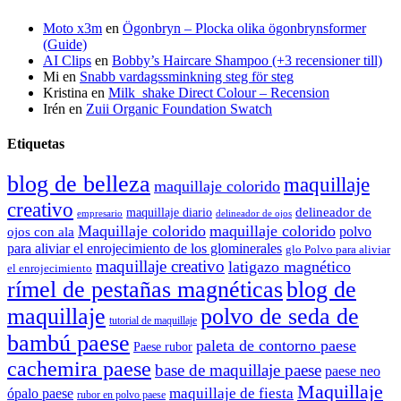
Moto x3m
en
Ögonbryn – Plocka olika ögonbrynsformer
(Guide)
AI Clips
en
Bobby’s Haircare Shampoo (+3 recensioner till)
Mi
en
Snabb vardagssminkning steg för steg
Kristina
en
Milk_shake Direct Colour – Recension
Irén
en
Zuii Organic Foundation Swatch
Etiquetas
blog de belleza
maquillaje
maquillaje colorido
creativo
delineador de
maquillaje diario
delineador de ojos
empresario
Maquillaje colorido
maquillaje colorido
polvo
ojos con ala
para aliviar el enrojecimiento de los glominerales
glo Polvo para aliviar
maquillaje creativo
latigazo magnético
el enrojecimiento
rímel de pestañas magnéticas
blog de
maquillaje
polvo de seda de
tutorial de maquillaje
bambú paese
paleta de contorno paese
Paese rubor
cachemira paese
base de maquillaje paese
paese neo
Maquillaje
maquillaje de fiesta
ópalo paese
rubor en polvo paese