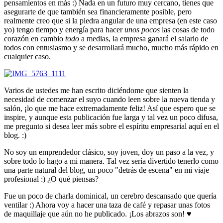
pensamientos en más :) Nada en un futuro muy cercano, tienes que
asegurarte de que también sea financieramente posible, pero
realmente creo que si la piedra angular de una empresa (en este caso
yo) tengo tiempo y energía para hacer
unos pocos
las cosas de todo
corazón en cambio
todo
a medias, la empresa ganará el salario de
todos con entusiasmo y se desarrollará mucho, mucho más rápido en
cualquier caso.
Varios de ustedes me han escrito diciéndome que sienten la
necesidad de comenzar el suyo cuando leen sobre la nueva tienda y
salón, ¡lo que me hace extremadamente feliz! Así que espero que se
inspire, y aunque esta publicación fue larga y tal vez un poco difusa,
me pregunto si desea leer más sobre el espíritu empresarial aquí en el
blog. :)
No soy un emprendedor clásico, soy joven, doy un paso a la vez, y
sobre todo lo hago a mi manera. Tal vez sería divertido tenerlo como
una parte natural del blog, un poco "detrás de escena" en mi viaje
profesional :) ¿O qué piensas?
Fue un poco de charla dominical, un cerebro descansado que quería
ventilar :) Ahora voy a hacer una taza de café y repasar unas fotos
de maquillaje que aún no he publicado. ¡Los abrazos son! ♥