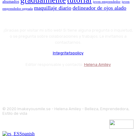
ahumados
joven emprendedor
joven
maquillaje diario
delineador de ojos alado
emprendedor uppsala
¡Gracias por visitar mi sitio web! Si tiene alguna pregunta o inquietud,
o se pregunta sobre colaboraciones y trabajos. Le invitamos a
contactarnos.
Integritetspolicy
Editor responsable y contacto:
Helena Amiley
© 2020 Imakeyousmile.se - Helena Amiley - Belleza, Emprendedora,
Estilo de vida
Spanish