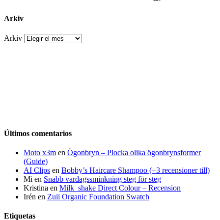
Arkiv
Arkiv
Últimos comentarios
Moto x3m
en
Ögonbryn – Plocka olika ögonbrynsformer
(Guide)
AI Clips
en
Bobby’s Haircare Shampoo (+3 recensioner till)
Mi
en
Snabb vardagssminkning steg för steg
Kristina
en
Milk_shake Direct Colour – Recension
Irén
en
Zuii Organic Foundation Swatch
Etiquetas