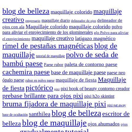
blog de belleza
maquillaje
maquillaje colorido
creativo
delineador de
maquillaje diario
delineador de ojos
empresario
Maquillaje colorido
maquillaje colorido
polvo
ojos con ala
para aliviar el enrojecimiento de los glominerales
glo Polvo para aliviar
maquillaje creativo
latigazo magnético
el enrojecimiento
rímel de pestañas magnéticas
blog de
maquillaje
polvo de seda de
tutorial de maquillaje
bambú paese
paleta de contorno paese
Paese rubor
cachemira paese
base de maquillaje paese
paese neo
Maquillaje
maquillaje de fiesta
ópalo paese
rubor en polvo paese
pictórico
de fiesta
pixi book of beauty contorno creador
pixi
prebase brillante para ojos pixi
pixi h2o skintint
bruma fijadora de maquillaje pixi
pixi pat away
blog de belleza
escritor de
santhilea
base de ocultación
blog de maquillaje
belleza
ojos ahumados
ojos
gradualmente
tutorial