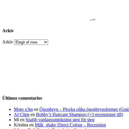
-->
Arkiv
Arkiv
Últimos comentarios
Moto x3m
en
Ögonbryn – Plocka olika ögonbrynsformer (Gui
AI Clips
en
Bobby’s Haircare Shampoo (+3 recensioner till)
Mi
en
Snabb vardagssminkning steg för steg
Kristina
en
Milk_shake Direct Colour – Recension