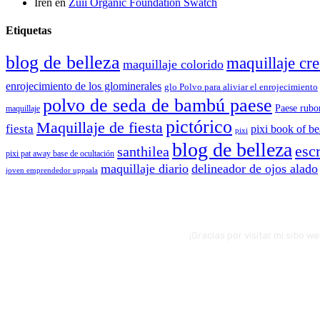
Irén
en
Zuii Organic Foundation Swatch
Etiquetas
blog de belleza
maquillaje cre
maquillaje colorido
enrojecimiento de los glominerales
glo Polvo para aliviar el enrojecimiento
polvo de seda de bambú paese
Paese rubo
maquillaje
pictórico
Maquillaje de fiesta
fiesta
pixi book of b
pixi
blog de belleza
escr
santhilea
pixi pat away base de ocultación
maquillaje diario
delineador de ojos alado
joven emprendedor uppsala
¡Gracias por visitar mi sitio 