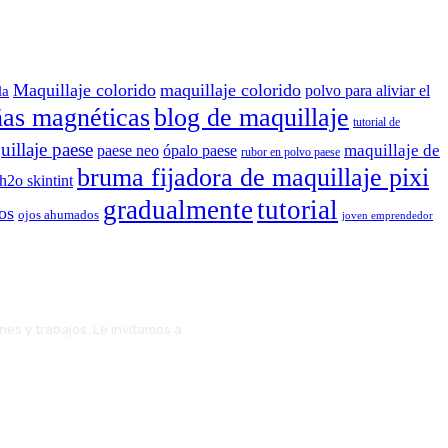
Maquillaje colorido
maquillaje colorido
polvo para aliviar el
la
ñas magnéticas
blog de maquillaje
tutorial de
illaje paese
maquillaje de
paese neo
ópalo paese
rubor en polvo paese
bruma fijadora de maquillaje pixi
 h2o skintint
gradualmente
tutorial
os
ojos ahumados
joven emprendedor
ones y trabajos. Le invitamos a