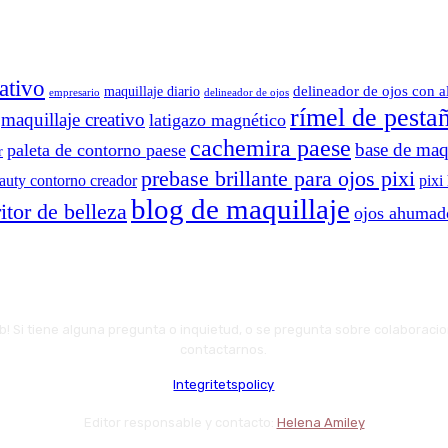
ativo
delineador de ojos con a
maquillaje diario
delineador de ojos
empresario
rímel de pesta
maquillaje creativo
latigazo magnético
cachemira paese
base de maqu
paleta de contorno paese
r
prebase brillante para ojos pixi
eauty contorno creador
pixi
blog de maquillaje
itor de belleza
ojos ahumad
web! Si tiene alguna pregunta o inquietud, o se pregunta sobre colaboraci
contactarnos.
Integritetspolicy
Editor responsable y contacto:
Helena Amiley