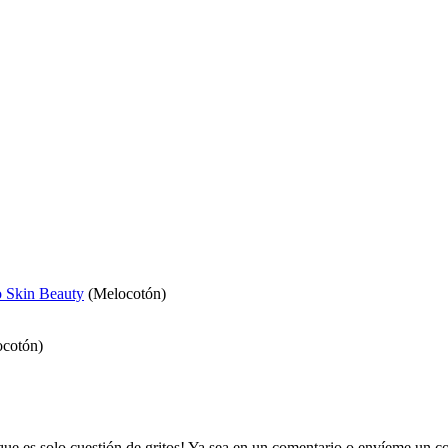
lo Skin Beauty
(Melocotón)
cotón)
 que es solo cuestión de gritos! Ya sea en un comentario o envíeme un 