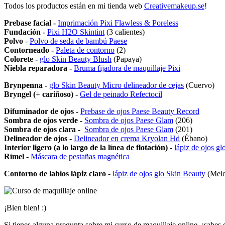
Todos los productos están en mi tienda web
Creativemakeup.se
!
Prebase facial -
Imprimación Pixi Flawless & Poreless
Fundación -
Pixi H2O Skintint
(3 calientes)
Polvo
-
Polvo de seda de bambú Paese
Contorneado -
Paleta de contorno
(2)
Colorete -
glo Skin Beauty Blush
(Papaya)
Niebla reparadora -
Bruma fijadora de maquillaje Pixi
Brynpenna -
glo Skin Beauty Micro delineador de cejas
(Cuervo)
Bryngel (+ cariñoso) -
Gel de peinado Refectocil
Difuminador de ojos -
Prebase de ojos Paese Beauty Record
Sombra de ojos verde -
Sombra de ojos Paese Glam
(206)
Sombra de ojos clara -
Sombra de ojos Paese Glam
(201)
Delineador de ojos -
Delineador en crema Kryolan Hd
(Ébano)
Interior ligero (a lo largo de la línea de flotación) -
lápiz de ojos g
Rímel -
Máscara de pestañas magnética
Contorno de labios lápiz claro -
lápiz de ojos glo Skin Beauty
(Melo
¡Bien bien! :)
Si tienes alguna pregunta sobre mi curso de maquillaje online, ¡sabes