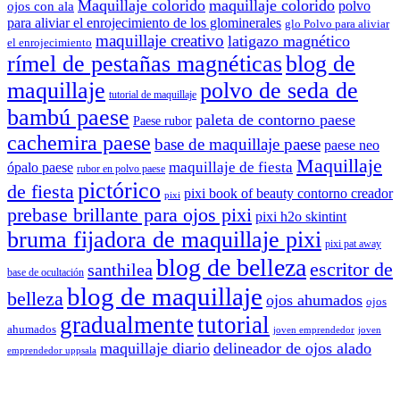
Maquillaje colorido
maquillaje colorido
polvo
ojos con ala
para aliviar el enrojecimiento de los glominerales
glo Polvo para aliviar
maquillaje creativo
latigazo magnético
el enrojecimiento
rímel de pestañas magnéticas
blog de
maquillaje
polvo de seda de
tutorial de maquillaje
bambú paese
paleta de contorno paese
Paese rubor
cachemira paese
base de maquillaje paese
paese neo
Maquillaje
maquillaje de fiesta
ópalo paese
rubor en polvo paese
pictórico
de fiesta
pixi book of beauty contorno creador
pixi
prebase brillante para ojos pixi
pixi h2o skintint
bruma fijadora de maquillaje pixi
pixi pat away
blog de belleza
escritor de
santhilea
base de ocultación
blog de maquillaje
belleza
ojos ahumados
ojos
gradualmente
tutorial
ahumados
joven emprendedor
joven
maquillaje diario
delineador de ojos alado
emprendedor uppsala