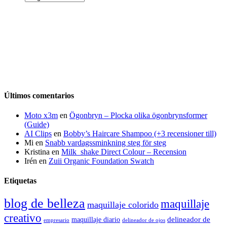
Últimos comentarios
Moto x3m
en
Ögonbryn – Plocka olika ögonbrynsformer
(Guide)
AI Clips
en
Bobby’s Haircare Shampoo (+3 recensioner till)
Mi
en
Snabb vardagssminkning steg för steg
Kristina
en
Milk_shake Direct Colour – Recension
Irén
en
Zuii Organic Foundation Swatch
Etiquetas
blog de belleza
maquillaje
maquillaje colorido
creativo
delineador de
maquillaje diario
delineador de ojos
empresario