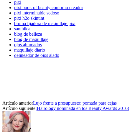
pixi
pixi book of beauty contorno creador
pixi interminable sedoso
pixi h2o skintint
bruma fijadora de maquillaje pixi
santhilea
blog de belleza
blog de maquillaje
ojos ahumados
maquillaje diario
delineador de ojos alado
Artículo anterior
Lujo frente a presupuesto: pomada para cejas
Artículo siguiente
¡Hairology nominada en los Beauty Awards 2016!