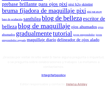
prebase brillante para ojos pixi
pixi h2o skintint
bruma fijadora de maquillaje pixi
pixi pat away
blog de belleza
escritor de
santhilea
base de ocultación
blog de maquillaje
belleza
ojos ahumados
ojos
gradualmente
tutorial
ahumados
joven emprendedor
joven
maquillaje diario
delineador de ojos alado
emprendedor uppsala
¡Gracias por visitar mi sitio web! Si tiene alguna pregunta o inquietud,
o se pregunta sobre colaboraciones y trabajos. Le invitamos a
contactarnos.
Integritetspolicy
Editor responsable y contacto:
Helena Amiley