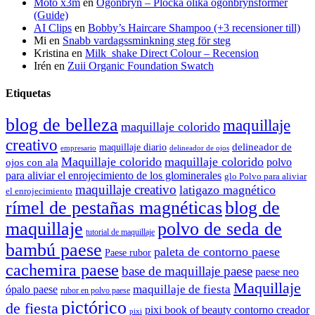
Moto x3m
en
Ögonbryn – Plocka olika ögonbrynsformer
(Guide)
AI Clips
en
Bobby’s Haircare Shampoo (+3 recensioner till)
Mi
en
Snabb vardagssminkning steg för steg
Kristina
en
Milk_shake Direct Colour – Recension
Irén
en
Zuii Organic Foundation Swatch
Etiquetas
blog de belleza
maquillaje
maquillaje colorido
creativo
delineador de
maquillaje diario
delineador de ojos
empresario
Maquillaje colorido
maquillaje colorido
polvo
ojos con ala
para aliviar el enrojecimiento de los glominerales
glo Polvo para aliviar
maquillaje creativo
latigazo magnético
el enrojecimiento
rímel de pestañas magnéticas
blog de
maquillaje
polvo de seda de
tutorial de maquillaje
bambú paese
paleta de contorno paese
Paese rubor
cachemira paese
base de maquillaje paese
paese neo
Maquillaje
maquillaje de fiesta
ópalo paese
rubor en polvo paese
pictórico
de fiesta
pixi book of beauty contorno creador
pixi