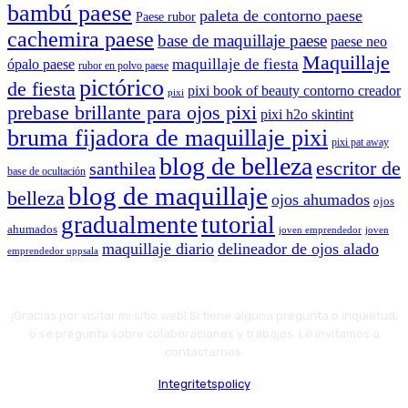
bambú paese
paleta de contorno paese
Paese rubor
cachemira paese
base de maquillaje paese
paese neo
Maquillaje
maquillaje de fiesta
ópalo paese
rubor en polvo paese
pictórico
de fiesta
pixi book of beauty contorno creador
pixi
prebase brillante para ojos pixi
pixi h2o skintint
bruma fijadora de maquillaje pixi
pixi pat away
blog de belleza
escritor de
santhilea
base de ocultación
blog de maquillaje
belleza
ojos ahumados
ojos
gradualmente
tutorial
ahumados
joven emprendedor
joven
maquillaje diario
delineador de ojos alado
emprendedor uppsala
¡Gracias por visitar mi sitio web! Si tiene alguna pregunta o inquietud,
o se pregunta sobre colaboraciones y trabajos. Le invitamos a
contactarnos.
Integritetspolicy