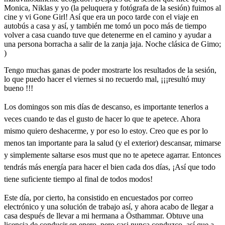
Monica, Niklas y yo (la peluquera y fotógrafa de la sesión) fuimos al
cine y vi Gone Girl! Así que era un poco tarde con el viaje en
autobús a casa y así, y también me tomó un poco más de tiempo
volver a casa cuando tuve que detenerme en el camino y ayudar a
una persona borracha a salir de la zanja jaja. Noche clásica de Gimo;
)
Tengo muchas ganas de poder mostrarte los resultados de la sesión,
lo que puedo hacer el viernes si no recuerdo mal, ¡¡¡resultó muy
bueno !!!
Los domingos son mis días de descanso, es importante tenerlos a
veces cuando te das el gusto de hacer lo que te apetece. Ahora
mismo quiero deshacerme, y por eso lo estoy. Creo que es por lo
menos tan importante para la salud (y el exterior) descansar, mimarse
y simplemente saltarse esos must que no te apetece agarrar. Entonces
tendrás más energía para hacer el bien cada dos días, ¡Así que todo
tiene suficiente tiempo al final de todos modos!
Este día, por cierto, ha consistido en encuestados por correo
electrónico y una solución de trabajo así, y ahora acabo de llegar a
casa después de llevar a mi hermana a Östhammar. Obtuve una
licencia de conducir en enero, pero casi nunca conduzco, así que a