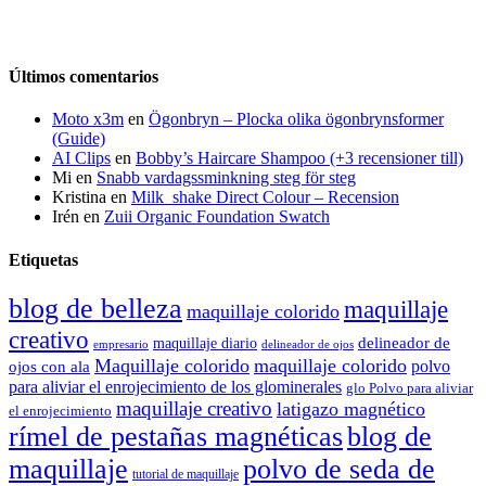
Últimos comentarios
Moto x3m
en
Ögonbryn – Plocka olika ögonbrynsformer
(Guide)
AI Clips
en
Bobby’s Haircare Shampoo (+3 recensioner till)
Mi
en
Snabb vardagssminkning steg för steg
Kristina
en
Milk_shake Direct Colour – Recension
Irén
en
Zuii Organic Foundation Swatch
Etiquetas
blog de belleza
maquillaje
maquillaje colorido
creativo
delineador de
maquillaje diario
delineador de ojos
empresario
Maquillaje colorido
maquillaje colorido
polvo
ojos con ala
para aliviar el enrojecimiento de los glominerales
glo Polvo para aliviar
maquillaje creativo
latigazo magnético
el enrojecimiento
rímel de pestañas magnéticas
blog de
maquillaje
polvo de seda de
tutorial de maquillaje