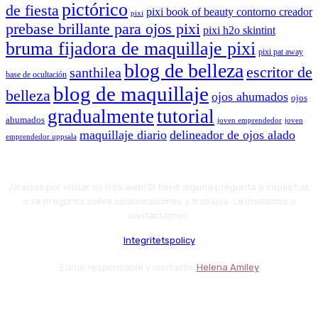
pictórico
de fiesta
pixi book of beauty contorno creador
pixi
prebase brillante para ojos pixi
pixi h2o skintint
bruma fijadora de maquillaje pixi
pixi pat away
blog de belleza
escritor de
santhilea
base de ocultación
blog de maquillaje
belleza
ojos ahumados
ojos
gradualmente
tutorial
ahumados
joven emprendedor
joven
maquillaje diario
delineador de ojos alado
emprendedor uppsala
¡Gracias por visitar mi sitio web! Si tiene alguna pregunta o inquietud,
o se pregunta sobre colaboraciones y trabajos. Le invitamos a
contactarnos.
Integritetspolicy
Editor responsable y contacto:
Helena Amiley