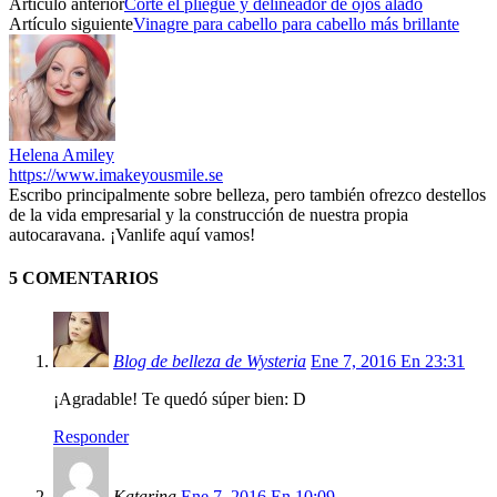
Artículo anterior
Corte el pliegue y delineador de ojos alado
Artículo siguiente
Vinagre para cabello para cabello más brillante
Helena Amiley
https://www.imakeyousmile.se
Escribo principalmente sobre belleza, pero también ofrezco destellos
de la vida empresarial y la construcción de nuestra propia
autocaravana. ¡Vanlife aquí vamos!
5 COMENTARIOS
Blog de belleza de Wysteria
Ene 7, 2016 En 23:31
¡Agradable! Te quedó súper bien: D
Responder
Katarina
Ene 7, 2016 En 10:09