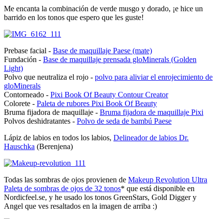
Me encanta la combinación de verde musgo y dorado, ¡e hice un
barrido en los tonos que espero que les guste!
Prebase facial -
Base de maquillaje Paese (mate)
Fundación -
Base de maquillaje prensada gloMinerals (Golden
Light)
Polvo que neutraliza el rojo -
polvo para aliviar el enrojecimiento de
gloMinerals
Contorneado -
Pixi Book Of Beauty Contour Creator
Colorete -
Paleta de rubores Pixi Book Of Beauty
Bruma fijadora de maquillaje -
Bruma fijadora de maquillaje Pixi
Polvos deshidratantes -
Polvo de seda de bambú Paese
Lápiz de labios en todos los labios,
Delineador de labios Dr.
Hauschka
(Berenjena)
Todas las sombras de ojos provienen de
Makeup Revolution Ultra
Paleta de sombras de ojos de 32 tonos
* que está disponible en
Nordicfeel.se, y he usado los tonos GreenStars, Gold Digger y
Angel que ves resaltados en la imagen de arriba :)