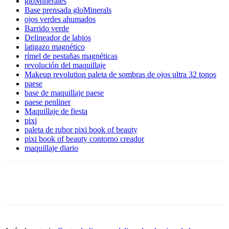
gloMinerales
Base prensada gloMinerals
ojos verdes ahumados
Barrido verde
Delineador de labios
latigazo magnético
rímel de pestañas magnéticas
revolución del maquillaje
Makeup revolution paleta de sombras de ojos ultra 32 tonos
paese
base de maquillaje paese
paese penliner
Maquillaje de fiesta
pixi
paleta de rubor pixi book of beauty
pixi book of beauty contorno creador
maquillaje diario