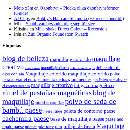
Moto x3m
en
Ögonbryn – Plocka olika ögonbrynsformer
(Guide)
AI Clips
en
Bobby’s Haircare Shampoo (+3 recensioner till)
Mi
en
Snabb vardagssminkning steg för steg
Kristina
en
Milk_shake Direct Colour – Recension
Irén
en
Zuii Organic Foundation Swatch
Etiquetas
blog de belleza
maquillaje
maquillaje colorido
creativo
delineador de
maquillaje diario
delineador de ojos
empresario
Maquillaje colorido
maquillaje colorido
polvo
ojos con ala
para aliviar el enrojecimiento de los glominerales
glo Polvo para aliviar
maquillaje creativo
latigazo magnético
el enrojecimiento
rímel de pestañas magnéticas
blog de
maquillaje
polvo de seda de
tutorial de maquillaje
bambú paese
paleta de contorno paese
Paese rubor
cachemira paese
base de maquillaje paese
paese neo
Maquillaje
maquillaje de fiesta
ópalo paese
rubor en polvo paese