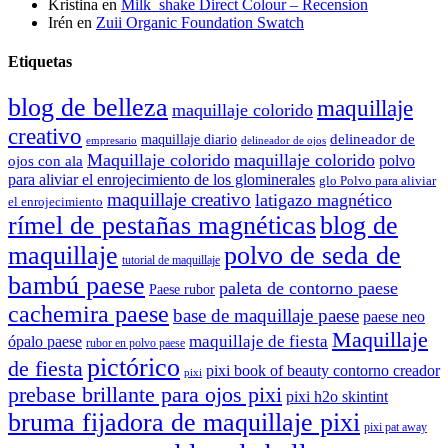
Kristina
en
Milk_shake Direct Colour – Recension
Irén
en
Zuii Organic Foundation Swatch
Etiquetas
blog de belleza
maquillaje
maquillaje colorido
creativo
delineador de
maquillaje diario
delineador de ojos
empresario
Maquillaje colorido
maquillaje colorido
polvo
ojos con ala
para aliviar el enrojecimiento de los glominerales
glo Polvo para aliviar
maquillaje creativo
latigazo magnético
el enrojecimiento
rímel de pestañas magnéticas
blog de
maquillaje
polvo de seda de
tutorial de maquillaje
bambú paese
paleta de contorno paese
Paese rubor
cachemira paese
base de maquillaje paese
paese neo
Maquillaje
maquillaje de fiesta
ópalo paese
rubor en polvo paese
pictórico
de fiesta
pixi book of beauty contorno creador
pixi
prebase brillante para ojos pixi
pixi h2o skintint
bruma fijadora de maquillaje pixi
pixi pat away