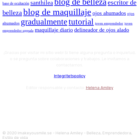
blog de belleza
escritor de
santhilea
base de ocultación
blog de maquillaje
belleza
ojos ahumados
ojos
gradualmente
tutorial
ahumados
joven emprendedor
joven
maquillaje diario
delineador de ojos alado
emprendedor uppsala
¡Gracias por visitar mi sitio web! Si tiene alguna pregunta o inquietud,
o se pregunta sobre colaboraciones y trabajos. Le invitamos a
contactarnos.
Integritetspolicy
Editor responsable y contacto:
Helena Amiley
© 2020 Imakeyousmile.se - Helena Amiley - Belleza, Emprendedora,
Estilo de vida