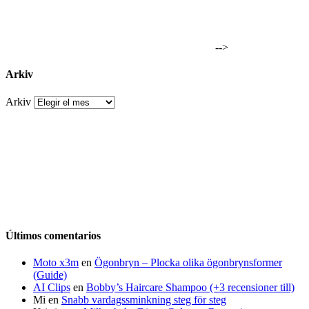
-->
Arkiv
Arkiv
Últimos comentarios
Moto x3m
en
Ögonbryn – Plocka olika ögonbrynsformer
(Guide)
AI Clips
en
Bobby’s Haircare Shampoo (+3 recensioner till)
Mi
en
Snabb vardagssminkning steg för steg