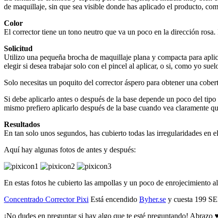
de maquillaje, sin que sea visible donde has aplicado el producto, com
Color
El corrector tiene un tono neutro que va un poco en la dirección rosa. E
Solicitud
Utilizo una pequeña brocha de maquillaje plana y compacta para aplic
elegir si desea trabajar solo con el pincel al aplicar, o si, como yo s
Solo necesitas un poquito del corrector áspero para obtener una cobe
Si debe aplicarlo antes o después de la base depende un poco del tipo 
mismo prefiero aplicarlo después de la base cuando vea claramente qu
Resultados
En tan solo unos segundos, has cubierto todas las irregularidades en el
Aquí hay algunas fotos de antes y después:
En estas fotos he cubierto las ampollas y un poco de enrojecimiento al
Concentrado Corrector Pixi
Está encendido
Byher.se
y cuesta 199 S
¡No dudes en preguntar si hay algo que te esté preguntando! Abrazo 