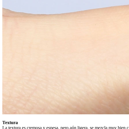
Textura
La textura es cremosa y espesa, pero aún ligera, se mezcla muy bien con