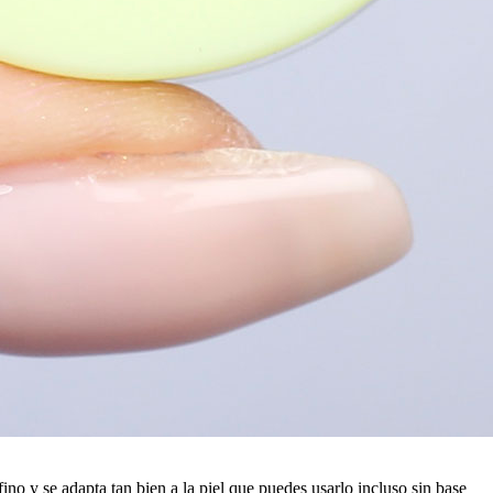
ino y se adapta tan bien a la piel que puedes usarlo incluso sin base