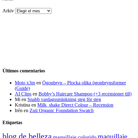
Arkiv
Últimos comentarios
Moto x3m
en
Ögonbryn – Plocka olika ögonbrynsformer
(Guide)
AI Clips
en
Bobby’s Haircare Shampoo (+3 recensioner till)
Mi
en
Snabb vardagssminkning steg för steg
Kristina
en
Milk_shake Direct Colour – Recension
Irén
en
Zuii Organic Foundation Swatch
Etiquetas
blog de belleza
maquillaje
maquillaje colorido