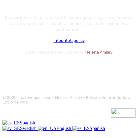
¡Gracias por visitar mi sitio web! Si tiene alguna pregunta o inquietud,
o se pregunta sobre colaboraciones y trabajos. Le invitamos a
contactarnos.
Integritetspolicy
Editor responsable y contacto:
Helena Amiley
© 2020 Imakeyousmile.se - Helena Amiley - Belleza, Emprendedora,
Estilo de vida
Spanish
Swedish
English
Spanish