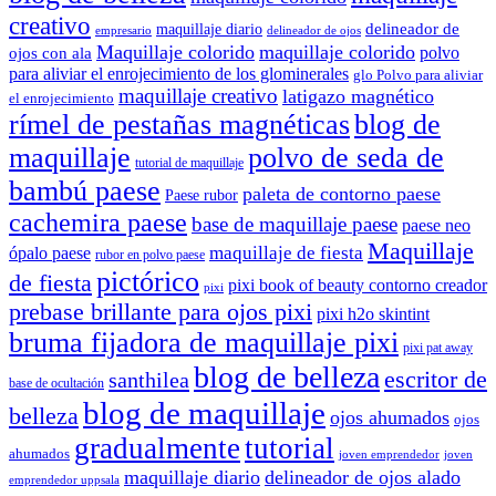
creativo
delineador de
maquillaje diario
delineador de ojos
empresario
Maquillaje colorido
maquillaje colorido
polvo
ojos con ala
para aliviar el enrojecimiento de los glominerales
glo Polvo para aliviar
maquillaje creativo
latigazo magnético
el enrojecimiento
rímel de pestañas magnéticas
blog de
maquillaje
polvo de seda de
tutorial de maquillaje
bambú paese
paleta de contorno paese
Paese rubor
cachemira paese
base de maquillaje paese
paese neo
Maquillaje
maquillaje de fiesta
ópalo paese
rubor en polvo paese
pictórico
de fiesta
pixi book of beauty contorno creador
pixi
prebase brillante para ojos pixi
pixi h2o skintint
bruma fijadora de maquillaje pixi
pixi pat away
blog de belleza
escritor de
santhilea
base de ocultación
blog de maquillaje
belleza
ojos ahumados
ojos
gradualmente
tutorial
ahumados
joven emprendedor
joven
maquillaje diario
delineador de ojos alado
emprendedor uppsala