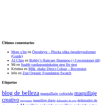
Últimos comentarios
Moto x3m
en
Ögonbryn – Plocka olika ögonbrynsformer
(Guide)
AI Clips
en
Bobby’s Haircare Shampoo (+3 recensioner till)
Mi
en
Snabb vardagssminkning steg för steg
Kristina
en
Milk_shake Direct Colour – Recension
Irén
en
Zuii Organic Foundation Swatch
Etiquetas
blog de belleza
maquillaje
maquillaje colorido
creativo
delineador de
maquillaje diario
delineador de ojos
empresario