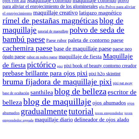
Maquillaje colorido
maquillaje colorido
polvo
ojos con ala
para aliviar el enrojecimiento de los glominerales
glo Polvo para aliviar
maquillaje creativo
latigazo magnético
el enrojecimiento
rímel de pestañas magnéticas
blog de
maquillaje
polvo de seda de
tutorial de maquillaje
bambú paese
paleta de contorno paese
Paese rubor
cachemira paese
base de maquillaje paese
paese neo
Maquillaje
maquillaje de fiesta
ópalo paese
rubor en polvo paese
pictórico
de fiesta
pixi book of beauty contorno creador
pixi
prebase brillante para ojos pixi
pixi h2o skintint
bruma fijadora de maquillaje pixi
pixi pat away
blog de belleza
escritor de
santhilea
base de ocultación
blog de maquillaje
belleza
ojos ahumados
ojos
gradualmente
tutorial
ahumados
joven emprendedor
joven
maquillaje diario
delineador de ojos alado
emprendedor uppsala