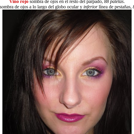
Vino rojo
sombra de ojos en el resto del párpado,
88 paletas
.
sombra de ojos a lo largo del globo ocular y
inferior
línea de pestañas,