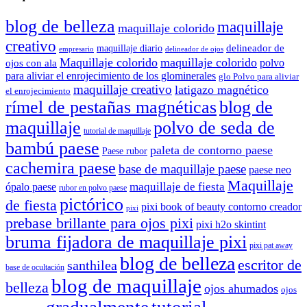
blog de belleza
maquillaje
maquillaje colorido
creativo
delineador de
maquillaje diario
delineador de ojos
empresario
Maquillaje colorido
maquillaje colorido
polvo
ojos con ala
para aliviar el enrojecimiento de los glominerales
glo Polvo para aliviar
maquillaje creativo
latigazo magnético
el enrojecimiento
rímel de pestañas magnéticas
blog de
maquillaje
polvo de seda de
tutorial de maquillaje
bambú paese
paleta de contorno paese
Paese rubor
cachemira paese
base de maquillaje paese
paese neo
Maquillaje
maquillaje de fiesta
ópalo paese
rubor en polvo paese
pictórico
de fiesta
pixi book of beauty contorno creador
pixi
prebase brillante para ojos pixi
pixi h2o skintint
bruma fijadora de maquillaje pixi
pixi pat away
blog de belleza
escritor de
santhilea
base de ocultación
blog de maquillaje
belleza
ojos ahumados
ojos