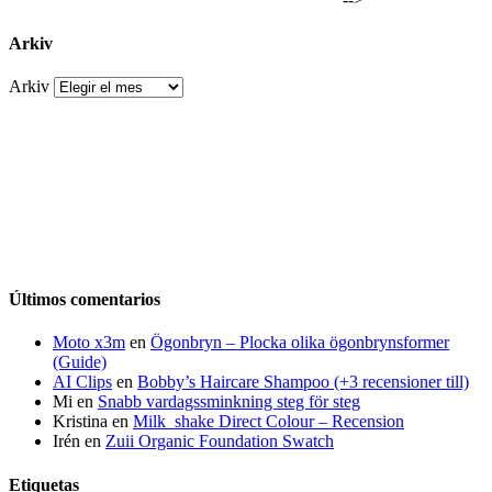
Arkiv
Arkiv
Últimos comentarios
Moto x3m
en
Ögonbryn – Plocka olika ögonbrynsformer
(Guide)
AI Clips
en
Bobby’s Haircare Shampoo (+3 recensioner till)
Mi
en
Snabb vardagssminkning steg för steg
Kristina
en
Milk_shake Direct Colour – Recension
Irén
en
Zuii Organic Foundation Swatch
Etiquetas