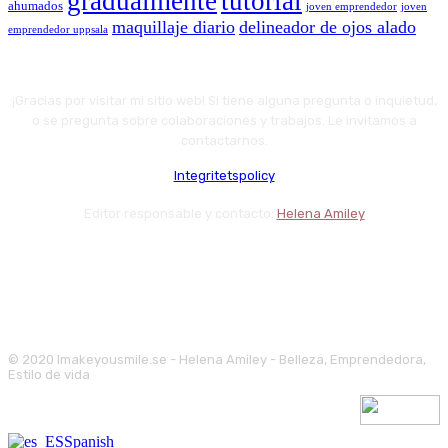
gradualmente
tutorial
ahumados
joven emprendedor
joven
maquillaje diario
delineador de ojos alado
emprendedor uppsala
¡Gracias por visitar mi sitio web! Si tiene alguna pregunta o inquietud,
o se pregunta sobre colaboraciones y trabajos. Le invitamos a
contactarnos.
Integritetspolicy
Editor responsable y contacto:
Helena Amiley
© 2020 Imakeyousmile.se - Helena Amiley - Belleza, Emprendedora,
Estilo de vida
Spanish