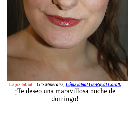
Lapiz labial
–
Glo Minerales,
Lápiz labial GloRoyal
Corall.
¡Te deseo una maravillosa noche de
domingo!