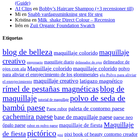
(Guide)
AI Clips
en
Bobby’s Haircare Shampoo (+3 recensioner till)
Mi
en
Snabb vardagssminkning steg för steg
Kristina
en
Milk_shake Direct Colour – Recension
Irén
en
Zuii Organic Foundation Swatch
Etiquetas
blog de belleza
maquillaje
maquillaje colorido
creativo
delineador de
maquillaje diario
delineador de ojos
empresario
Maquillaje colorido
maquillaje colorido
polvo
ojos con ala
para aliviar el enrojecimiento de los glominerales
glo Polvo para aliviar
maquillaje creativo
latigazo magnético
el enrojecimiento
rímel de pestañas magnéticas
blog de
maquillaje
polvo de seda de
tutorial de maquillaje
bambú paese
paleta de contorno paese
Paese rubor
cachemira paese
base de maquillaje paese
paese neo
Maquillaje
maquillaje de fiesta
ópalo paese
rubor en polvo paese
pictórico
de fiesta
pixi book of beauty contorno creador
pixi