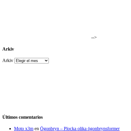
-->
Arkiv
Arkiv
Últimos comentarios
Moto x3m
en
Ögonbryn – Plocka olika ögonbrynsformer