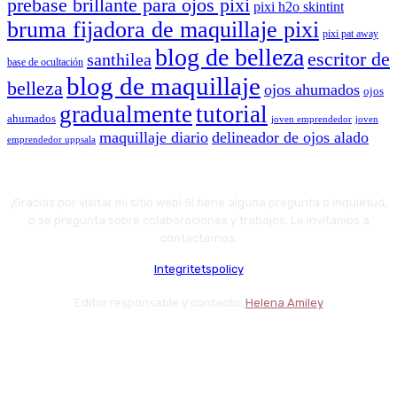
prebase brillante para ojos pixi
pixi h2o skintint
bruma fijadora de maquillaje pixi
pixi pat away
blog de belleza
escritor de
santhilea
base de ocultación
blog de maquillaje
belleza
ojos ahumados
ojos
gradualmente
tutorial
ahumados
joven emprendedor
joven
maquillaje diario
delineador de ojos alado
emprendedor uppsala
¡Gracias por visitar mi sitio web! Si tiene alguna pregunta o inquietud,
o se pregunta sobre colaboraciones y trabajos. Le invitamos a
contactarnos.
Integritetspolicy
Editor responsable y contacto:
Helena Amiley