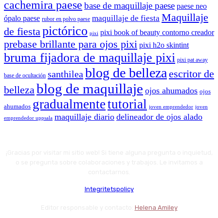
cachemira paese
base de maquillaje paese
paese neo
Maquillaje
maquillaje de fiesta
ópalo paese
rubor en polvo paese
pictórico
de fiesta
pixi book of beauty contorno creador
pixi
prebase brillante para ojos pixi
pixi h2o skintint
bruma fijadora de maquillaje pixi
pixi pat away
blog de belleza
escritor de
santhilea
base de ocultación
blog de maquillaje
belleza
ojos ahumados
ojos
gradualmente
tutorial
ahumados
joven emprendedor
joven
maquillaje diario
delineador de ojos alado
emprendedor uppsala
¡Gracias por visitar mi sitio web! Si tiene alguna pregunta o inquietud,
o se pregunta sobre colaboraciones y trabajos. Le invitamos a
contactarnos.
Integritetspolicy
Editor responsable y contacto:
Helena Amiley