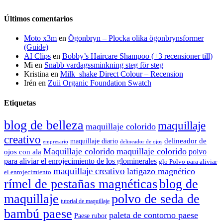
Últimos comentarios
Moto x3m
en
Ögonbryn – Plocka olika ögonbrynsformer
(Guide)
AI Clips
en
Bobby’s Haircare Shampoo (+3 recensioner till)
Mi
en
Snabb vardagssminkning steg för steg
Kristina
en
Milk_shake Direct Colour – Recension
Irén
en
Zuii Organic Foundation Swatch
Etiquetas
blog de belleza
maquillaje
maquillaje colorido
creativo
delineador de
maquillaje diario
delineador de ojos
empresario
Maquillaje colorido
maquillaje colorido
polvo
ojos con ala
para aliviar el enrojecimiento de los glominerales
glo Polvo para aliviar
maquillaje creativo
latigazo magnético
el enrojecimiento
rímel de pestañas magnéticas
blog de
maquillaje
polvo de seda de
tutorial de maquillaje
bambú paese
paleta de contorno paese
Paese rubor