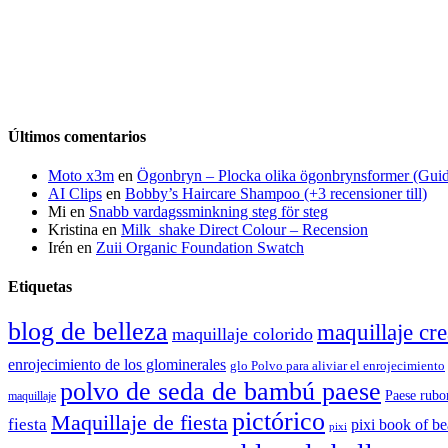
Últimos comentarios
Moto x3m
en
Ögonbryn – Plocka olika ögonbrynsformer (Gui
AI Clips
en
Bobby’s Haircare Shampoo (+3 recensioner till)
Mi
en
Snabb vardagssminkning steg för steg
Kristina
en
Milk_shake Direct Colour – Recension
Irén
en
Zuii Organic Foundation Swatch
Etiquetas
blog de belleza
maquillaje cre
maquillaje colorido
enrojecimiento de los glominerales
glo Polvo para aliviar el enrojecimiento
polvo de seda de bambú paese
Paese rubo
maquillaje
pictórico
Maquillaje de fiesta
fiesta
pixi book of b
pixi