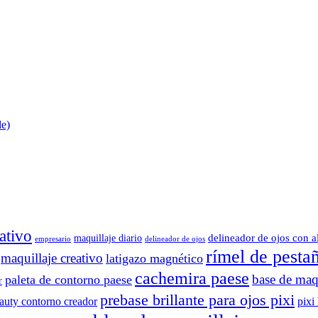
de)
ativo
delineador de ojos con a
maquillaje diario
delineador de ojos
empresario
rímel de pesta
maquillaje creativo
latigazo magnético
cachemira paese
base de maqu
paleta de contorno paese
r
prebase brillante para ojos pixi
eauty contorno creador
pixi