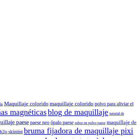
Maquillaje colorido
maquillaje colorido
polvo para aliviar el
la
ñas magnéticas
blog de maquillaje
tutorial de
illaje paese
maquillaje de
paese neo
ópalo paese
rubor en polvo paese
bruma fijadora de maquillaje pixi
 h2o skintint