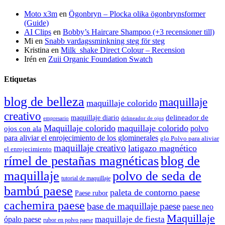
Moto x3m
en
Ögonbryn – Plocka olika ögonbrynsformer
(Guide)
AI Clips
en
Bobby’s Haircare Shampoo (+3 recensioner till)
Mi
en
Snabb vardagssminkning steg för steg
Kristina
en
Milk_shake Direct Colour – Recension
Irén
en
Zuii Organic Foundation Swatch
Etiquetas
blog de belleza
maquillaje
maquillaje colorido
creativo
delineador de
maquillaje diario
delineador de ojos
empresario
Maquillaje colorido
maquillaje colorido
polvo
ojos con ala
para aliviar el enrojecimiento de los glominerales
glo Polvo para aliviar
maquillaje creativo
latigazo magnético
el enrojecimiento
rímel de pestañas magnéticas
blog de
maquillaje
polvo de seda de
tutorial de maquillaje
bambú paese
paleta de contorno paese
Paese rubor
cachemira paese
base de maquillaje paese
paese neo
Maquillaje
maquillaje de fiesta
ópalo paese
rubor en polvo paese