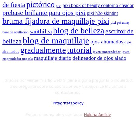
pictórico
de fiesta
pixi book of beauty contorno creador
pixi
prebase brillante para ojos pixi
pixi h2o skintint
bruma fijadora de maquillaje pixi
pixi pat away
blog de belleza
escritor de
santhilea
base de ocultación
blog de maquillaje
belleza
ojos ahumados
ojos
gradualmente
tutorial
ahumados
joven emprendedor
joven
maquillaje diario
delineador de ojos alado
emprendedor uppsala
¡Gracias por visitar mi sitio web! Si tiene alguna pregunta o inquietud,
o se pregunta sobre colaboraciones y trabajos. Le invitamos a
contactarnos.
Integritetspolicy
Editor responsable y contacto:
Helena Amiley