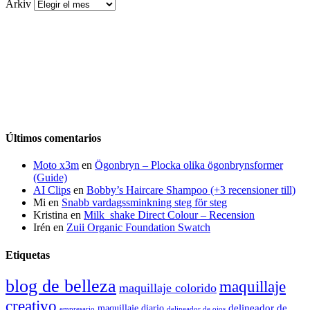
Arkiv
Últimos comentarios
Moto x3m
en
Ögonbryn – Plocka olika ögonbrynsformer
(Guide)
AI Clips
en
Bobby’s Haircare Shampoo (+3 recensioner till)
Mi
en
Snabb vardagssminkning steg för steg
Kristina
en
Milk_shake Direct Colour – Recension
Irén
en
Zuii Organic Foundation Swatch
Etiquetas
blog de belleza
maquillaje
maquillaje colorido
creativo
delineador de
maquillaje diario
delineador de ojos
empresario