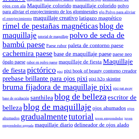
Maquillaje colorido
maquillaje colorido
polvo
ojos con ala
para aliviar el enrojecimiento de los glominerales
glo Polvo para aliviar
maquillaje creativo
latigazo magnético
el enrojecimiento
rímel de pestañas magnéticas
blog de
maquillaje
polvo de seda de
tutorial de maquillaje
bambú paese
paleta de contorno paese
Paese rubor
cachemira paese
base de maquillaje paese
paese neo
Maquillaje
maquillaje de fiesta
ópalo paese
rubor en polvo paese
pictórico
de fiesta
pixi book of beauty contorno creador
pixi
prebase brillante para ojos pixi
pixi h2o skintint
bruma fijadora de maquillaje pixi
pixi pat away
blog de belleza
escritor de
santhilea
base de ocultación
blog de maquillaje
belleza
ojos ahumados
ojos
gradualmente
tutorial
ahumados
joven emprendedor
joven
maquillaje diario
delineador de ojos alado
emprendedor uppsala