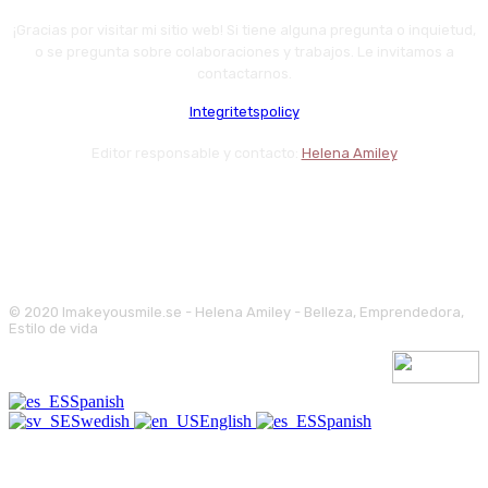
¡Gracias por visitar mi sitio web! Si tiene alguna pregunta o inquietud,
o se pregunta sobre colaboraciones y trabajos. Le invitamos a
contactarnos.
Integritetspolicy
Editor responsable y contacto:
Helena Amiley
© 2020 Imakeyousmile.se - Helena Amiley - Belleza, Emprendedora,
Estilo de vida
Spanish
Swedish
English
Spanish