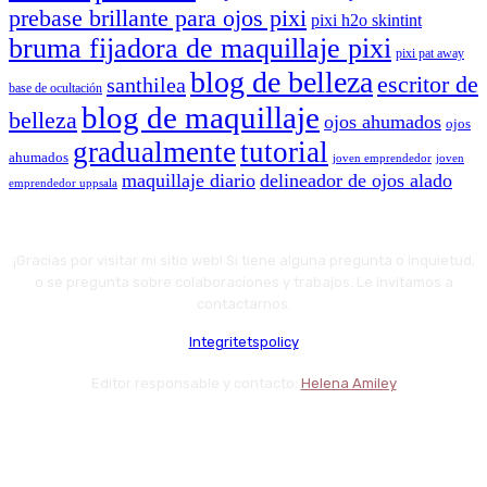
prebase brillante para ojos pixi
pixi h2o skintint
bruma fijadora de maquillaje pixi
pixi pat away
blog de belleza
escritor de
santhilea
base de ocultación
blog de maquillaje
belleza
ojos ahumados
ojos
gradualmente
tutorial
ahumados
joven emprendedor
joven
maquillaje diario
delineador de ojos alado
emprendedor uppsala
¡Gracias por visitar mi sitio web! Si tiene alguna pregunta o inquietud,
o se pregunta sobre colaboraciones y trabajos. Le invitamos a
contactarnos.
Integritetspolicy
Editor responsable y contacto:
Helena Amiley