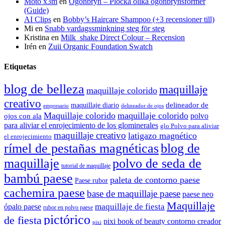
Moto x3m
en
Ögonbryn – Plocka olika ögonbrynsformer
(Guide)
AI Clips
en
Bobby’s Haircare Shampoo (+3 recensioner till)
Mi
en
Snabb vardagssminkning steg för steg
Kristina
en
Milk_shake Direct Colour – Recension
Irén
en
Zuii Organic Foundation Swatch
Etiquetas
blog de belleza
maquillaje
maquillaje colorido
creativo
delineador de
maquillaje diario
delineador de ojos
empresario
Maquillaje colorido
maquillaje colorido
polvo
ojos con ala
para aliviar el enrojecimiento de los glominerales
glo Polvo para aliviar
maquillaje creativo
latigazo magnético
el enrojecimiento
rímel de pestañas magnéticas
blog de
maquillaje
polvo de seda de
tutorial de maquillaje
bambú paese
paleta de contorno paese
Paese rubor
cachemira paese
base de maquillaje paese
paese neo
Maquillaje
maquillaje de fiesta
ópalo paese
rubor en polvo paese
pictórico
de fiesta
pixi book of beauty contorno creador
pixi