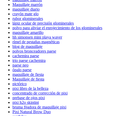
Maquillaje marrón
maquillaje diario
crayón mate glo
rubor glominerales
lápiz ocular de precisión glominerales
polvo para aliviar el enrojecimiento de los glominerales
maquillaje amarillo
hh simonsen mini playa waver
rímel de pestañas magnéticas
blog de maquillaje
polvos bronceadores paese
cachemira paese
trio paese cachemira
paese neo
ópalo paese
maquillaje de fiesta
Maquillaje de fiesta
pictórico
pixi libro de la belleza
concentrado de corrección de pixi
prebase de ojos pixi
pixi h2o skintint
bruma fijadora de maquillaje pixi
Pixi Natural Brow Duo