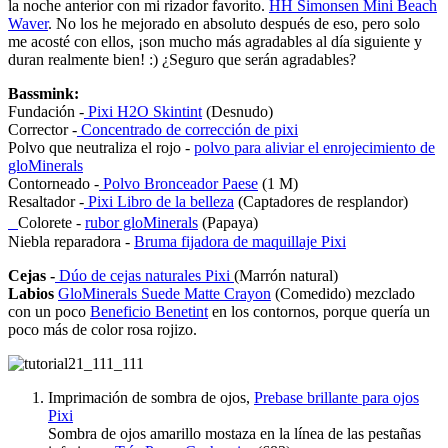
la noche anterior con mi rizador favorito.
HH Simonsen Mini Beach
Waver
. No los he mejorado en absoluto después de eso, pero solo
me acosté con ellos, ¡son mucho más agradables al día siguiente y
duran realmente bien! :) ¿Seguro que serán agradables?
Bassmink:
Fundación -
Pixi H2O Skintint
(Desnudo)
Corrector -
Concentrado de corrección de pixi
Polvo que neutraliza el rojo -
polvo para aliviar el enrojecimiento de
gloMinerals
Contorneado -
Polvo Bronceador Paese
(1 M)
Resaltador -
Pixi Libro de la belleza
(Captadores de resplandor)
Colorete -
rubor gloMinerals
(Papaya)
Niebla reparadora -
Bruma fijadora de maquillaje Pixi
Cejas -
Dúo de cejas naturales Pixi
(Marrón natural)
Labios
GloMinerals Suede Matte Crayon
(Comedido) mezclado
con un poco
Beneficio Benetint
en los contornos, porque quería un
poco más de color rosa rojizo.
Imprimación de sombra de ojos,
Prebase brillante para ojos
Pixi
Sombra de ojos amarillo mostaza en la línea de las pestañas