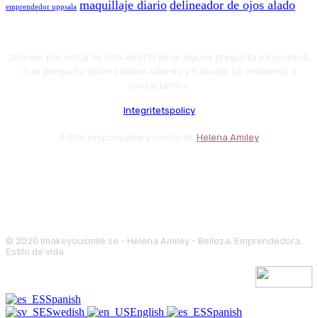
maquillaje diario
delineador de ojos alado
emprendedor uppsala
¡Gracias por visitar mi sitio web! Si tiene alguna pregunta o inquietud,
o se pregunta sobre colaboraciones y trabajos. Le invitamos a
contactarnos.
Integritetspolicy
Editor responsable y contacto:
Helena Amiley
© 2020 Imakeyousmile.se - Helena Amiley - Belleza, Emprendedora,
Estilo de vida
Spanish
Swedish
English
Spanish