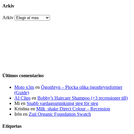
Arkiv
Arkiv
Últimos comentarios
Moto x3m
en
Ögonbryn – Plocka olika ögonbrynsformer
(Guide)
AI Clips
en
Bobby’s Haircare Shampoo (+3 recensioner till)
Mi
en
Snabb vardagssminkning steg för steg
Kristina
en
Milk_shake Direct Colour – Recension
Irén
en
Zuii Organic Foundation Swatch
Etiquetas