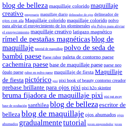
blog de belleza
maquillaje
maquillaje colorido
creativo
delineador de
maquillaje diario
delineador de ojos
empresario
Maquillaje colorido
maquillaje colorido
polvo
ojos con ala
para aliviar el enrojecimiento de los glominerales
glo Polvo para aliviar
maquillaje creativo
latigazo magnético
el enrojecimiento
rímel de pestañas magnéticas
blog de
maquillaje
polvo de seda de
tutorial de maquillaje
bambú paese
paleta de contorno paese
Paese rubor
cachemira paese
base de maquillaje paese
paese neo
Maquillaje
maquillaje de fiesta
ópalo paese
rubor en polvo paese
pictórico
de fiesta
pixi book of beauty contorno creador
pixi
prebase brillante para ojos pixi
pixi h2o skintint
bruma fijadora de maquillaje pixi
pixi pat away
blog de belleza
escritor de
santhilea
base de ocultación
blog de maquillaje
belleza
ojos ahumados
ojos
gradualmente
tutorial
ahumados
joven emprendedor
joven