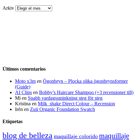
Arkiv
Últimos comentarios
Moto x3m
en
Ögonbryn – Plocka olika ögonbrynsformer
(Guide)
AI Clips
en
Bobby’s Haircare Shampoo (+3 recensioner till)
Mi
en
Snabb vardagssminkning steg för steg
Kristina
en
Milk_shake Direct Colour – Recension
Irén
en
Zuii Organic Foundation Swatch
Etiquetas
blog de belleza
maquillaje
maquillaje colorido