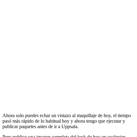
Ahora solo puedes echar un vistazo al maquillaje de hoy, el tiempo
pasó más rápido de lo habitual hoy y ahora tengo que ejecutar y
publicar paquetes antes de ir a Uppsala.
Pero publico una imagen completa del look de hoy en cualquier