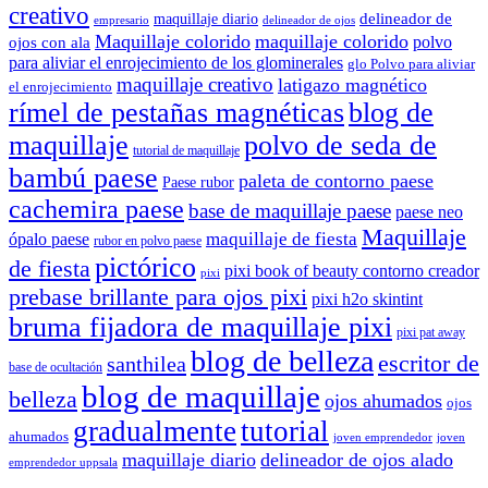
creativo
delineador de
maquillaje diario
delineador de ojos
empresario
Maquillaje colorido
maquillaje colorido
polvo
ojos con ala
para aliviar el enrojecimiento de los glominerales
glo Polvo para aliviar
maquillaje creativo
latigazo magnético
el enrojecimiento
rímel de pestañas magnéticas
blog de
maquillaje
polvo de seda de
tutorial de maquillaje
bambú paese
paleta de contorno paese
Paese rubor
cachemira paese
base de maquillaje paese
paese neo
Maquillaje
maquillaje de fiesta
ópalo paese
rubor en polvo paese
pictórico
de fiesta
pixi book of beauty contorno creador
pixi
prebase brillante para ojos pixi
pixi h2o skintint
bruma fijadora de maquillaje pixi
pixi pat away
blog de belleza
escritor de
santhilea
base de ocultación
blog de maquillaje
belleza
ojos ahumados
ojos
gradualmente
tutorial
ahumados
joven emprendedor
joven
maquillaje diario
delineador de ojos alado
emprendedor uppsala