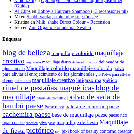
Moto x3m
en
Ögonbryn – Plocka olika ögonbrynsformer
(Guide)
AI Clips
en
Bobby’s Haircare Shampoo (+3 recensioner till)
Mi
en
Snabb vardagssminkning steg för steg
Kristina
en
Milk_shake Direct Colour – Recension
Irén
en
Zuii Organic Foundation Swatch
Etiquetas
blog de belleza
maquillaje
maquillaje colorido
creativo
delineador de
maquillaje diario
delineador de ojos
empresario
Maquillaje colorido
maquillaje colorido
polvo
ojos con ala
para aliviar el enrojecimiento de los glominerales
glo Polvo para aliviar
maquillaje creativo
latigazo magnético
el enrojecimiento
rímel de pestañas magnéticas
blog de
maquillaje
polvo de seda de
tutorial de maquillaje
bambú paese
paleta de contorno paese
Paese rubor
cachemira paese
base de maquillaje paese
paese neo
Maquillaje
maquillaje de fiesta
ópalo paese
rubor en polvo paese
pictórico
de fiesta
pixi book of beauty contorno creador
pixi