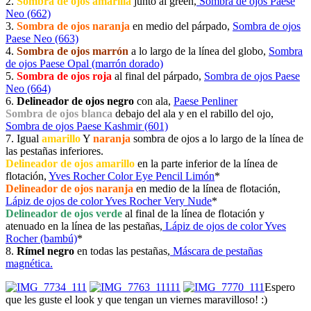
2.
Sombra de ojos amarilla
junto al green,
Sombra de ojos Paese
Neo (662)
3.
Sombra de ojos naranja
en medio del párpado,
Sombra de ojos
Paese Neo (663)
4.
Sombra de ojos marrón
a lo largo de la línea del globo,
Sombra
de ojos Paese Opal (marrón dorado)
5.
Sombra de ojos roja
al final del párpado,
Sombra de ojos Paese
Neo (664)
6.
Delineador de ojos negro
con ala,
Paese Penliner
Sombra de ojos blanca
debajo del ala y en el rabillo del ojo,
Sombra de ojos Paese Kashmir (601)
7. Igual
amarillo
Y
naranja
sombra de ojos a lo largo de la línea de
las pestañas inferiores.
Delineador de ojos amarillo
en la parte inferior de la línea de
flotación,
Yves Rocher Color Eye Pencil Limón
*
Delineador de ojos naranja
en medio de la línea de flotación,
Lápiz de ojos de color Yves Rocher Very Nude
*
Delineador de ojos verde
al final de la línea de flotación y
atenuado en la línea de las pestañas,
Lápiz de ojos de color Yves
Rocher (bambú)
*
8.
Rímel negro
en todas las pestañas,
Máscara de pestañas
magnética.
Espero
que les guste el look y que tengan un viernes maravilloso! :)