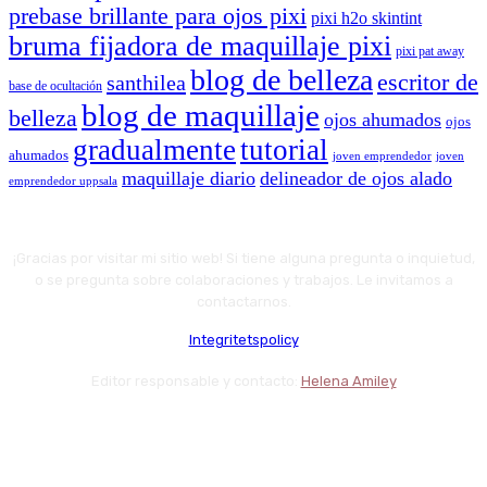
prebase brillante para ojos pixi
pixi h2o skintint
bruma fijadora de maquillaje pixi
pixi pat away
blog de belleza
escritor de
santhilea
base de ocultación
blog de maquillaje
belleza
ojos ahumados
ojos
gradualmente
tutorial
ahumados
joven emprendedor
joven
maquillaje diario
delineador de ojos alado
emprendedor uppsala
¡Gracias por visitar mi sitio web! Si tiene alguna pregunta o inquietud,
o se pregunta sobre colaboraciones y trabajos. Le invitamos a
contactarnos.
Integritetspolicy
Editor responsable y contacto:
Helena Amiley