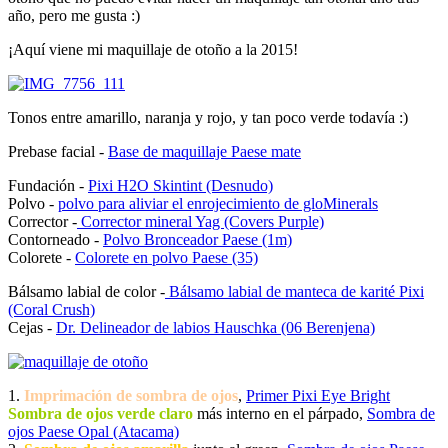
año, pero me gusta :)
¡Aquí viene mi maquillaje de otoño a la 2015!
Tonos entre amarillo, naranja y rojo, y tan poco verde todavía :)
Prebase facial -
Base de maquillaje Paese mate
Fundación -
Pixi H2O Skintint (Desnudo)
Polvo -
polvo para aliviar el enrojecimiento de gloMinerals
Corrector -
Corrector mineral Yag (Covers Purple)
Contorneado -
Polvo Bronceador Paese (1m)
Colorete -
Colorete en polvo Paese (35)
Bálsamo labial de color -
Bálsamo labial de manteca de karité Pixi
(Coral Crush)
Cejas -
Dr. Delineador de labios Hauschka (06 Berenjena)
1.
Imprimación de sombra de ojos
,
Primer Pixi Eye Bright
Sombra de ojos verde claro
más interno en el párpado,
Sombra de
ojos Paese Opal (Atacama)