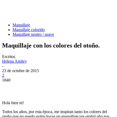
Maquillaje
Maquillaje colorido
Maquillaje neutro / suave
Maquillaje con los colores del otoño.
Escritor,
Helena Amiley
-
23 de octubre de 2015
2
1840
Hola bien ni!
Todos los años, por esta época, me inspiran tanto los colores del
otoño que no puedo evitar hacer un maquillaje tan otoñal año tras