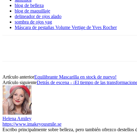
blog de belleza
blog de maquillaje
delineador de ojos alado
sombra de ojos yag
Máscara de pestañas Volume Vertige de Yves Rocher
Artículo anterior
Equilibrante Mascarilla en stock de nuevo!
Artículo siguiente
Detrás de escena - ¡El tiempo de las transformacion
Helena Amiley
https://www.imakeyousmile.se
Escribo principalmente sobre belleza, pero también ofrezco destellos 