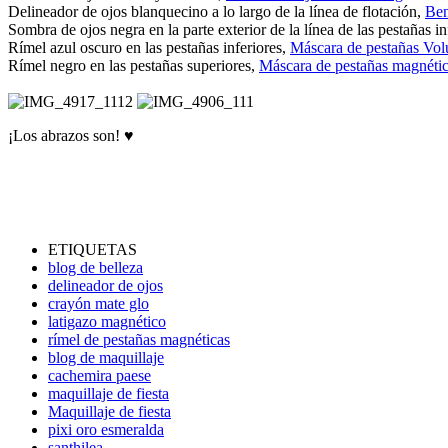
Delineador de ojos blanquecino a lo largo de la línea de flotación,
Ben
Sombra de ojos negra en la parte exterior de la línea de las pestañas in
Rímel azul oscuro en las pestañas inferiores,
Máscara de pestañas Vol
Rímel negro en las pestañas superiores,
Máscara de pestañas magnéti
¡Los abrazos son! ♥
ETIQUETAS
blog de belleza
delineador de ojos
crayón mate glo
latigazo magnético
rímel de pestañas magnéticas
blog de maquillaje
cachemira paese
maquillaje de fiesta
Maquillaje de fiesta
pixi oro esmeralda
santhilea