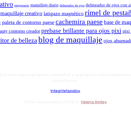
ativo
delineador de ojos con a
maquillaje diario
delineador de ojos
empresario
rímel de pesta
maquillaje creativo
latigazo magnético
cachemira paese
base de maqu
paleta de contorno paese
r
prebase brillante para ojos pixi
eauty contorno creador
pixi
blog de maquillaje
itor de belleza
ojos ahumad
web! Si tiene alguna pregunta o inquietud, o se pregunta sobre colaboraci
contactarnos.
Integritetspolicy
Editor responsable y contacto:
Helena Amiley