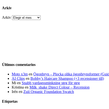
Arkiv
Arkiv
Últimos comentarios
Moto x3m
en
Ögonbryn – Plocka olika ögonbrynsformer (Gui
AI Clips
en
Bobby’s Haircare Shampoo (+3 recensioner till)
Mi
en
Snabb vardagssminkning steg för steg
Kristina
en
Milk_shake Direct Colour – Recension
Irén
en
Zuii Organic Foundation Swatch
Etiquetas