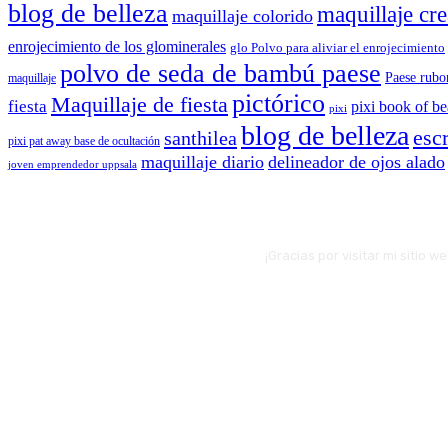
blog de belleza
maquillaje cre
maquillaje colorido
enrojecimiento de los glominerales
glo Polvo para aliviar el enrojecimiento
polvo de seda de bambú paese
Paese rubo
maquillaje
pictórico
Maquillaje de fiesta
fiesta
pixi book of b
pixi
blog de belleza
escr
santhilea
pixi pat away base de ocultación
maquillaje diario
delineador de ojos alado
joven emprendedor uppsala
¡Gracias por visitar mi sitio 