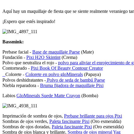
Aquí hay un maquillaje de fiesta que se siente realmente veraniego ta
¡Espero que estés inspirado!
Bassmink:
Prebase facial -
Base de maquillaje Paese
(Mate)
Fundación -
Pixi H2O Skintint
(Crema)
Polvo que neutraliza el rojo -
polvo para aliviar el enrojecimiento de 
Contorneado -
Pixi Book Of Beauty Contour Creator
Colorete -
Colorete en polvo gloMinerals
(Papaya)
Polvos deshidratantes -
Polvo de seda de bambú Paese
Niebla reparadora -
Bruma fijadora de maquillaje Pixi
Labios
GloMinerals Suede Matte Crayon
(Bomba)
Imprimación de sombra de ojos,
Prebase brillante para ojos Pixi
Sombras de ojos verdes,
Paleta fascinante Pixi
(Oro esmeralda)
Sombras de ojos doradas,
Paleta fascinante Pixi
(Oro esmeralda)
Sombra de ojos blanca y brillante,
Sombra de ojos mineral Yag