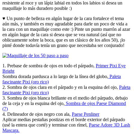
resistente al roce y un lápiz labial en todos los labios si desea un
maquillaje lo más duradero posible :)
♥ Un punto de belleza en algún lugar de la cara fortalece el tema
aún más, y también es muy agradable para darle un poco de vida a
la cara con un maquillaje como este :) Pinte un punto marrón al azar
en algún lugar de la cara si desea que se vea natural (así que no
oblicuamente sobre la boca, que es un clásico de los años 50), ¡lo
pinté donde todavía tenía un grano que necesitaba ser conjurado!
1. Prebase de sombra de ojos en todo el párpado,
Primer Pixi Eye
Bright
Sombra dorada pardusca a lo largo de la línea del globo,
Paleta
fascinante Pixi (oro rico)
2. Sombra de ojos clara en el párpado y en la esquina del ojo,
Paleta
fascinante Pixi (oro rico)
3. Sombra de ojos blanca brillante en el medio del párpado, debajo
de la ceja y en la esquina del ojo,
Sombra de ojos Paese Diamond
(7)
4. Delineador de ojos negro con ala,
Paese Penliner
Aplicar medias pestañas postizas en el borde exterior del párpado
(usé la entera que corté) y terminar con rímel,
Paese Adore 3D Lash
Mascara.