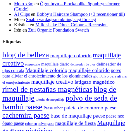
Moto x3m
en
Ögonbryn – Plocka olika ögonbrynsformer
(Guide)
AI Clips
en
Bobby’s Haircare Shampoo (+3 recensioner till)
Mi
en
Snabb vardagssminkning steg för steg
Kristina
en
Milk_shake Direct Colour – Recension
Irén
en
Zuii Organic Foundation Swatch
Etiquetas
blog de belleza
maquillaje
maquillaje colorido
creativo
delineador de
maquillaje diario
delineador de ojos
empresario
Maquillaje colorido
maquillaje colorido
polvo
ojos con ala
para aliviar el enrojecimiento de los glominerales
glo Polvo para aliviar
maquillaje creativo
latigazo magnético
el enrojecimiento
rímel de pestañas magnéticas
blog de
maquillaje
polvo de seda de
tutorial de maquillaje
bambú paese
paleta de contorno paese
Paese rubor
cachemira paese
base de maquillaje paese
paese neo
Maquillaje
maquillaje de fiesta
ópalo paese
rubor en polvo paese
pictórico