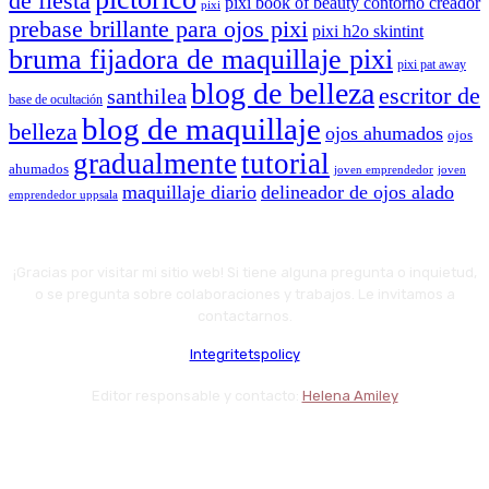
de fiesta
pixi book of beauty contorno creador
pixi
prebase brillante para ojos pixi
pixi h2o skintint
bruma fijadora de maquillaje pixi
pixi pat away
blog de belleza
escritor de
santhilea
base de ocultación
blog de maquillaje
belleza
ojos ahumados
ojos
gradualmente
tutorial
ahumados
joven emprendedor
joven
maquillaje diario
delineador de ojos alado
emprendedor uppsala
¡Gracias por visitar mi sitio web! Si tiene alguna pregunta o inquietud,
o se pregunta sobre colaboraciones y trabajos. Le invitamos a
contactarnos.
Integritetspolicy
Editor responsable y contacto:
Helena Amiley