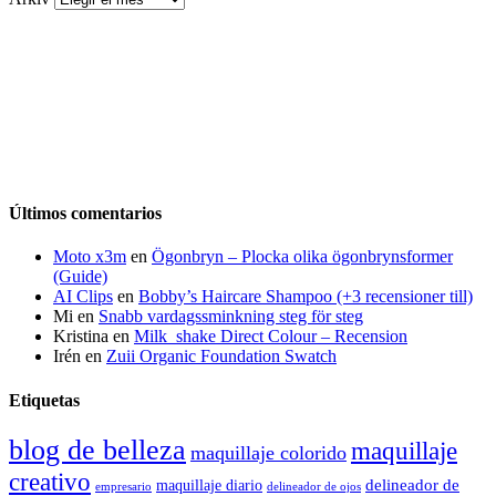
Últimos comentarios
Moto x3m
en
Ögonbryn – Plocka olika ögonbrynsformer
(Guide)
AI Clips
en
Bobby’s Haircare Shampoo (+3 recensioner till)
Mi
en
Snabb vardagssminkning steg för steg
Kristina
en
Milk_shake Direct Colour – Recension
Irén
en
Zuii Organic Foundation Swatch
Etiquetas
blog de belleza
maquillaje
maquillaje colorido
creativo
delineador de
maquillaje diario
delineador de ojos
empresario