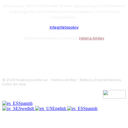
¡Gracias por visitar mi sitio web! Si tiene alguna pregunta o inquietud,
o se pregunta sobre colaboraciones y trabajos. Le invitamos a
contactarnos.
Integritetspolicy
Editor responsable y contacto:
Helena Amiley
© 2020 Imakeyousmile.se - Helena Amiley - Belleza, Emprendedora,
Estilo de vida
Spanish
Swedish
English
Spanish