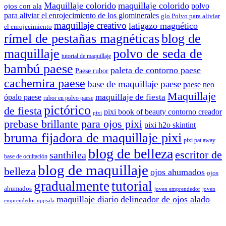
Maquillaje colorido
maquillaje colorido
polvo
ojos con ala
para aliviar el enrojecimiento de los glominerales
glo Polvo para aliviar
maquillaje creativo
latigazo magnético
el enrojecimiento
rímel de pestañas magnéticas
blog de
maquillaje
polvo de seda de
tutorial de maquillaje
bambú paese
paleta de contorno paese
Paese rubor
cachemira paese
base de maquillaje paese
paese neo
Maquillaje
maquillaje de fiesta
ópalo paese
rubor en polvo paese
pictórico
de fiesta
pixi book of beauty contorno creador
pixi
prebase brillante para ojos pixi
pixi h2o skintint
bruma fijadora de maquillaje pixi
pixi pat away
blog de belleza
escritor de
santhilea
base de ocultación
blog de maquillaje
belleza
ojos ahumados
ojos
gradualmente
tutorial
ahumados
joven emprendedor
joven
maquillaje diario
delineador de ojos alado
emprendedor uppsala