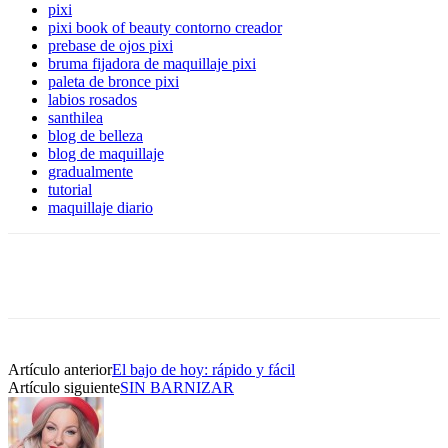
pixi
pixi book of beauty contorno creador
prebase de ojos pixi
bruma fijadora de maquillaje pixi
paleta de bronce pixi
labios rosados
santhilea
blog de belleza
blog de maquillaje
gradualmente
tutorial
maquillaje diario
Artículo anterior
El bajo de hoy: rápido y fácil
Artículo siguiente
SIN BARNIZAR