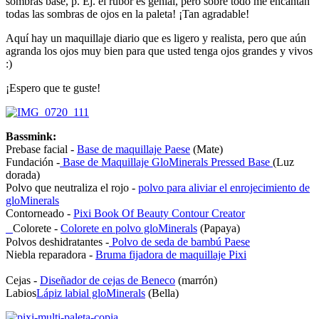
sombras base, p. Ej. el rubor es genial, pero sobre todo me encantan
todas las sombras de ojos en la paleta! ¡Tan agradable!
Aquí hay un maquillaje diario que es ligero y realista, pero que aún
agranda los ojos muy bien para que usted tenga ojos grandes y vivos
:)
¡Espero que te guste!
Bassmink:
Prebase facial -
Base de maquillaje Paese
(Mate)
Fundación -
Base de Maquillaje GloMinerals Pressed Base
(Luz
dorada)
Polvo que neutraliza el rojo -
polvo para aliviar el enrojecimiento de
gloMinerals
Contorneado -
Pixi Book Of Beauty Contour Creator
Colorete -
Colorete en polvo gloMinerals
(Papaya)
Polvos deshidratantes -
Polvo de seda de bambú Paese
Niebla reparadora -
Bruma fijadora de maquillaje Pixi
Cejas -
Diseñador de cejas de Beneco
(marrón)
Labios
Lápiz labial gloMinerals
(Bella)