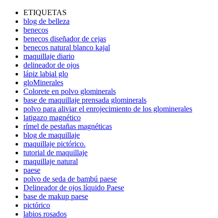
ETIQUETAS
blog de belleza
benecos
benecos diseñador de cejas
benecos natural blanco kajal
maquillaje diario
delineador de ojos
lápiz labial glo
gloMinerales
Colorete en polvo glominerals
base de maquillaje prensada glominerals
polvo para aliviar el enrojecimiento de los glominerales
latigazo magnético
rímel de pestañas magnéticas
blog de maquillaje
maquillaje pictórico.
tutorial de maquillaje
maquillaje natural
paese
polvo de seda de bambú paese
Delineador de ojos líquido Paese
base de makup paese
pictórico
labios rosados