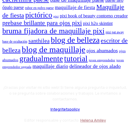
paese neo
Maquillaje
maquillaje de fiesta
ópalo paese
rubor en polvo paese
pictórico
de fiesta
pixi book of beauty contorno creador
pixi
prebase brillante para ojos pixi
pixi h2o skintint
bruma fijadora de maquillaje pixi
pixi pat away
blog de belleza
escritor de
santhilea
base de ocultación
blog de maquillaje
belleza
ojos ahumados
ojos
gradualmente
tutorial
ahumados
joven emprendedor
joven
maquillaje diario
delineador de ojos alado
emprendedor uppsala
¡Gracias por visitar mi sitio web! Si tiene alguna pregunta o inquietud,
o se pregunta sobre colaboraciones y trabajos. Le invitamos a
contactarnos.
Integritetspolicy
Editor responsable y contacto:
Helena Amiley