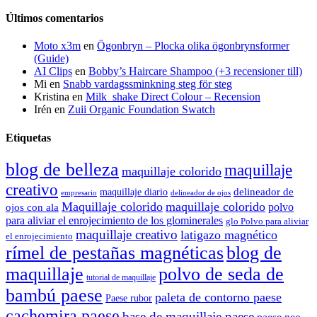
Últimos comentarios
Moto x3m
en
Ögonbryn – Plocka olika ögonbrynsformer
(Guide)
AI Clips
en
Bobby’s Haircare Shampoo (+3 recensioner till)
Mi
en
Snabb vardagssminkning steg för steg
Kristina
en
Milk_shake Direct Colour – Recension
Irén
en
Zuii Organic Foundation Swatch
Etiquetas
blog de belleza
maquillaje
maquillaje colorido
creativo
delineador de
maquillaje diario
delineador de ojos
empresario
Maquillaje colorido
maquillaje colorido
polvo
ojos con ala
para aliviar el enrojecimiento de los glominerales
glo Polvo para aliviar
maquillaje creativo
latigazo magnético
el enrojecimiento
rímel de pestañas magnéticas
blog de
maquillaje
polvo de seda de
tutorial de maquillaje
bambú paese
paleta de contorno paese
Paese rubor
cachemira paese
base de maquillaje paese