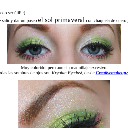
do ser útil! :)
el sol primaveral
e salir y dar un paseo
con chaqueta de cuero y
Muy colorido. pero aún sin maquillaje excesivo.
das las sombras de ojos son
Kryolan Eyedust
, desde
Creativemakeup.