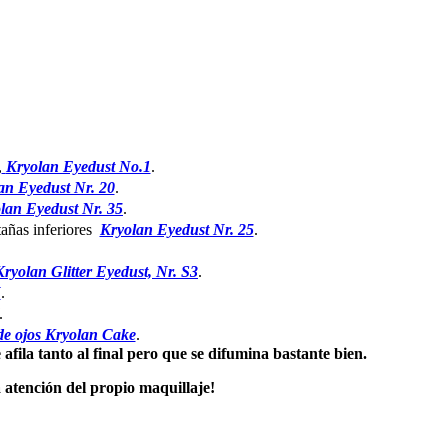
,
Kryolan Eyedust No.1
.
an Eyedust Nr. 20
.
lan Eyedust Nr. 35
.
stañas inferiores
Kryolan Eyedust Nr. 25
.
Kryolan Glitter Eyedust, Nr. S3
.
X
.
.
de ojos Kryolan Cake
.
fila tanto al final pero que se difumina bastante bien.
 atención del propio maquillaje!