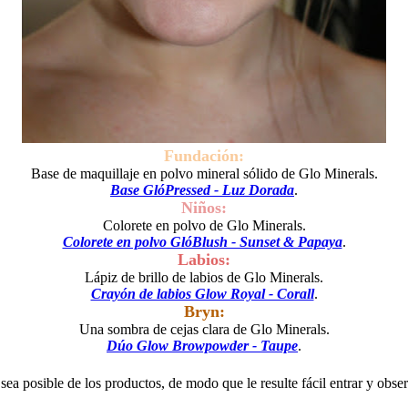
Fundación:
Base de maquillaje en polvo mineral sólido de Glo Minerals.
Base GlóPressed - Luz Dorada
.
Niños:
Colorete en polvo de Glo Minerals.
Colorete en polvo GlóBlush - Sunset & Papaya
.
Labios:
Lápiz de brillo de labios de Glo Minerals.
Crayón de labios Glow Royal - Corall
.
Bryn:
Una sombra de cejas clara de Glo Minerals.
Dúo Glow Browpowder - Taupe
.
ea posible de los productos, de modo que le resulte fácil entrar y obser