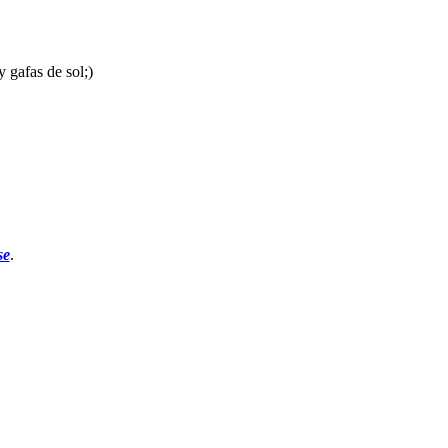
 gafas de sol;)
se
.